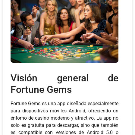
Visión general de
Fortune Gems
Fortune Gems es una app diseñada especialmente
para dispositivos móviles Android, ofreciendo un
entorno de casino moderno y atractivo. La app no
solo es gratuita para descargar, sino que también
es compatible con versiones de Android 5.0 o