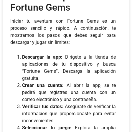
Fortune Gems
Iniciar tu aventura con Fortune Gems es un
proceso sencillo y rápido. A continuación, te
mostramos los pasos que debes seguir para
descargar y jugar sin límites:
Descargar la app:
Dirígete a la tienda de
aplicaciones de tu dispositivo y busca
“Fortune Gems”. Descarga la aplicación
gratuita.
Crear una cuenta:
Al abrir la app, se te
pedirá que registres una cuenta con un
correo electrónico y una contraseña.
Verificar tus datos:
Asegúrate de verificar la
información que proporcionaste para evitar
inconvenientes.
Seleccionar tu juego:
Explora la amplia