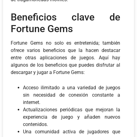
Beneficios clave de
Fortune Gems
Fortune Gems no solo es entretenida; también
ofrece varios beneficios que la hacen destacar
entre otras aplicaciones de juegos. Aquí hay
algunos de los beneficios que puedes disfrutar al
descargar y jugar a Fortune Gems:
Acceso ilimitado a una variedad de juegos
sin necesidad de conexión constante a
internet.
Actualizaciones periódicas que mejoran la
experiencia de juego y añaden nuevos
contenidos.
Una comunidad activa de jugadores que