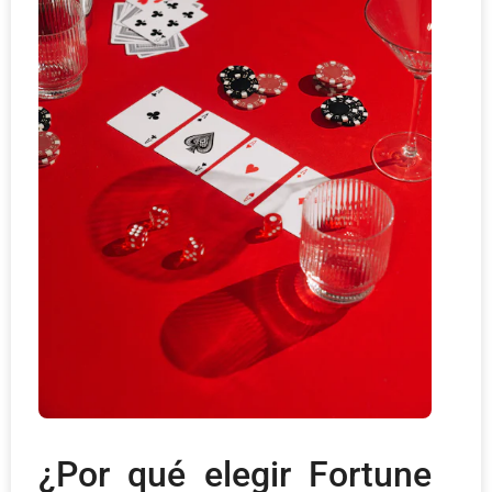
¿Por qué elegir Fortune