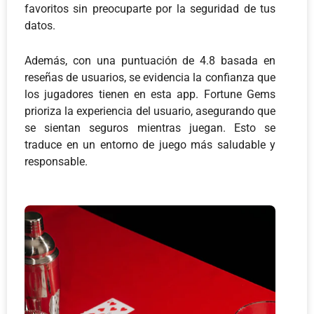
favoritos sin preocuparte por la seguridad de tus
datos.
Además, con una puntuación de 4.8 basada en
reseñas de usuarios, se evidencia la confianza que
los jugadores tienen en esta app. Fortune Gems
prioriza la experiencia del usuario, asegurando que
se sientan seguros mientras juegan. Esto se
traduce en un entorno de juego más saludable y
responsable.