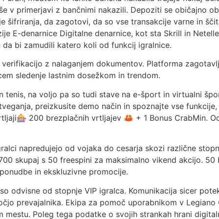
še v primerjavi z bančnimi nakazili. Depoziti se običajno o
ije šifriranja, da zagotovi, da so vse transakcije varne in
je E-denarnice Digitalne denarnice, kot sta Skrill in Netelle
e da bi zamudili katero koli od funkcij igralnice.
C verifikacijo z nalaganjem dokumentov. Platforma zagotavl
lcem sledenje lastnim dosežkom in trendom.
 tenis, na voljo pa so tudi stave na e-šport in virtualni š
ez tveganja, preizkusite demo način in spoznajte vse funkcij
jaji🎰 200 brezplačnih vrtljajev 🦀 + 1 Bonus CrabMin. Od
igralci napredujejo od vojaka do cesarja skozi različne stopn
00 skupaj s 50 freespini za maksimalno vikend akcijo. 50 b
ne ponudbe in ekskluzivne promocije.
so odvisne od stopnje VIP igralca. Komunikacija sicer potek
očjo prevajalnika. Ekipa za pomoč uporabnikom v Legiano C
mestu. Poleg tega podatke o svojih strankah hrani digitalno