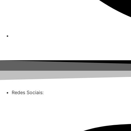
Redes Sociais: