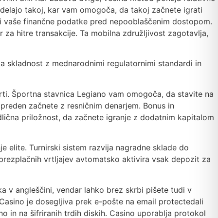
bdelajo takoj, kar vam omogoča, da takoj začnete igrati
 ščiti vaše finančne podatke pred nepooblaščenim dostopom.
r za hitre transakcije. Ta mobilna združljivost zagotavlja,
ja skladnost z mednarodnimi regulatornimi standardi in
porti. Športna stavnica Legiano vam omogoča, da stavite na
e, preden začnete z resničnim denarjem. Bonus in
lična priložnost, da začnete igranje z dodatnim kapitalom
je elite. Turnirski sistem razvija nagradne sklade do
rezplačnih vrtljajev avtomatsko aktivira vsak depozit za
a v angleščini, vendar lahko brez skrbi pišete tudi v
asino je dosegljiva prek e-pošte na email protectedali
 in na šifriranih trdih diskih. Casino uporablja protokol