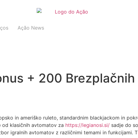
iços
Ação News
onus + 200 Brezplačnih 
evropsko in ameriško ruleto, standardnim blackjackom in pok
se od klasičnih avtomatov za
https://legianosi.si/
sadje do so
izbor igralnih avtomatov z različnimi temami in funkcijami. Ti