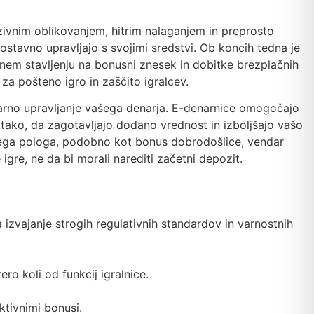
zivnim oblikovanjem, hitrim nalaganjem in preprosto
nostavno upravljajo s svojimi sredstvi. Ob koncih tedna je
atnem stavljenju na bonusni znesek in dobitke brezplačnih
 za pošteno igro in zaščito igralcev.
 varno upravljanje vašega denarja. E-denarnice omogočajo
tako, da zagotavljajo dodano vrednost in izboljšajo vašo
vašega pologa, podobno kot bonus dobrodošlice, vendar
re, ne da bi morali narediti začetni depozit.
izvajanje strogih regulativnih standardov in varnostnih
ero koli od funkcij igralnice.
ktivnimi bonusi.