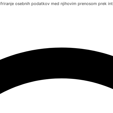
friranje osebnih podatkov med njihovim prenosom prek inter