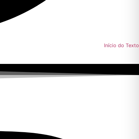
Início do Texto