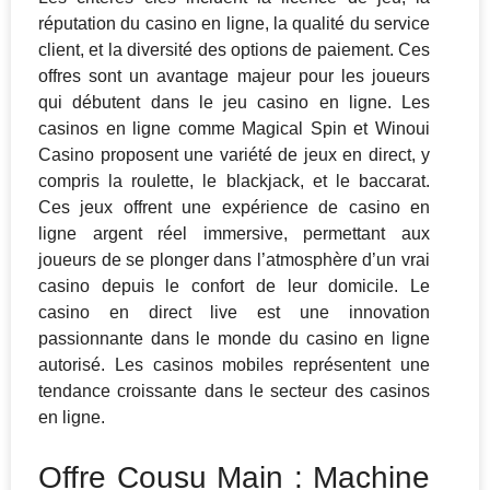
réputation du casino en ligne, la qualité du service
client, et la diversité des options de paiement. Ces
offres sont un avantage majeur pour les joueurs
qui débutent dans le jeu casino en ligne. Les
casinos en ligne comme Magical Spin et Winoui
Casino proposent une variété de jeux en direct, y
compris la roulette, le blackjack, et le baccarat.
Ces jeux offrent une expérience de casino en
ligne argent réel immersive, permettant aux
joueurs de se plonger dans l’atmosphère d’un vrai
casino depuis le confort de leur domicile. Le
casino en direct live est une innovation
passionnante dans le monde du casino en ligne
autorisé. Les casinos mobiles représentent une
tendance croissante dans le secteur des casinos
en ligne.
Offre Cousu Main : Machine