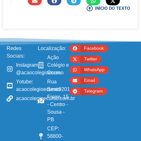
INÍCIO DO TEXTO
Redes
Localização:
Facebook
Sociais:
Ação
Twitter
Instagram:
Colégio e
WhatsApp
@acaocolegioecurso
Curso
Email
Yotube:
Rua
acaocolegioecurso9201
Bento
Telegram
Freire, 15
acaocolegioecurso.com.br
- Centro -
Sousa -
PB
CEP:
58800-