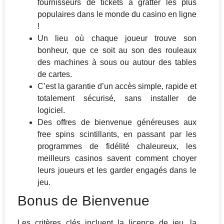
fournisseurs de tickets à gratter les plus
populaires dans le monde du casino en ligne
!
Un lieu où chaque joueur trouve son
bonheur, que ce soit au son des rouleaux
des machines à sous ou autour des tables
de cartes.
C’est la garantie d’un accès simple, rapide et
totalement sécurisé, sans installer de
logiciel.
Des offres de bienvenue généreuses aux
free spins scintillants, en passant par les
programmes de fidélité chaleureux, les
meilleurs casinos savent comment choyer
leurs joueurs et les garder engagés dans le
jeu.
Bonus de Bienvenue
Les critères clés incluent la licence de jeu, la