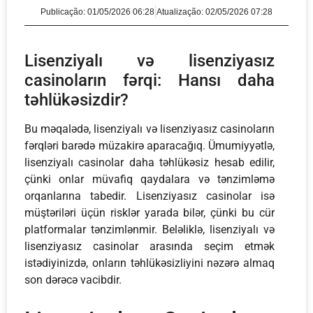
Publicação:
01/05/2026 06:28
Atualização: 02/05/2026 07:28
Lisenziyalı və lisenziyasız
casinoların fərqi: Hansı daha
təhlükəsizdir?
Bu məqalədə, lisenziyalı və lisenziyasız casinoların
fərqləri barədə müzakirə aparacağıq. Ümumiyyətlə,
lisenziyalı casinolar daha təhlükəsiz hesab edilir,
çünki onlar müvafiq qaydalara və tənzimləmə
orqanlarına tabedir. Lisenziyasız casinolar isə
müştəriləri üçün risklər yarada bilər, çünki bu cür
platformalar tənzimlənmir. Beləliklə, lisenziyalı və
lisenziyasız casinolar arasında seçim etmək
istədiyinizdə, onların təhlükəsizliyini nəzərə almaq
son dərəcə vacibdir.