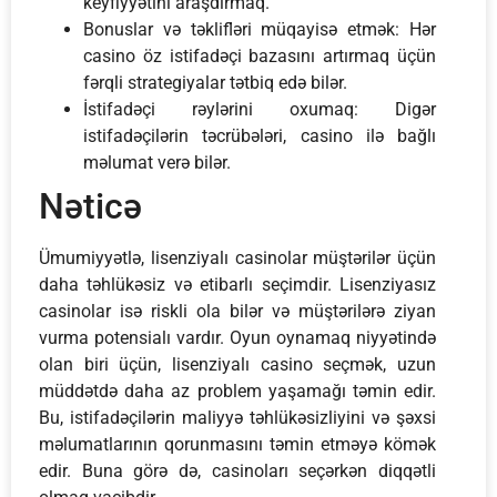
keyfiyyətini araşdırmaq.
Bonuslar və təklifləri müqayisə etmək: Hər
casino öz istifadəçi bazasını artırmaq üçün
fərqli strategiyalar tətbiq edə bilər.
İstifadəçi rəylərini oxumaq: Digər
istifadəçilərin təcrübələri, casino ilə bağlı
məlumat verə bilər.
Nəticə
Ümumiyyətlə, lisenziyalı casinolar müştərilər üçün
daha təhlükəsiz və etibarlı seçimdir. Lisenziyasız
casinolar isə riskli ola bilər və müştərilərə ziyan
vurma potensialı vardır. Oyun oynamaq niyyətində
olan biri üçün, lisenziyalı casino seçmək, uzun
müddətdə daha az problem yaşamağı təmin edir.
Bu, istifadəçilərin maliyyə təhlükəsizliyini və şəxsi
məlumatlarının qorunmasını təmin etməyə kömək
edir. Buna görə də, casinoları seçərkən diqqətli