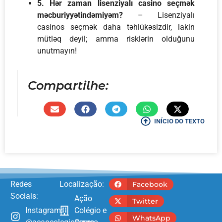
5. Hər zaman lisenziyalı casino seçmək
məcburiyyətindəmiyəm?
– Lisenziyalı
casinos seçmək daha təhlükəsizdir, lakin
mütləq deyil; amma risklərin olduğunu
unutmayın!
Compartilhe:
INÍCIO DO TEXTO
Redes
Localização:
Facebook
Sociais:
Ação
Twitter
Instagram:
Colégio e
WhatsApp