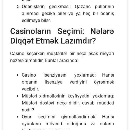
Ödənişlərin gecikməsi: Qazanc pullarının
alınması gecikə bilər və ya heç bir ödəniş
edilməyə bilər.
Casinoların Seçimi: Nələrə
Diqqət Etmək Lazımdır?
Casino seçərkən müştərilər bir neçə əsas meyarı
nəzərə almalıdır. Bunlar arasında:
Casino lisenziyasını yoxlamaq: Hansı
orqanın lisenziya verdiyini öyrənmək
vacibdir.
Müştəri xidmətlərinin keyfiyyətini yoxlamaq:
Müştəri dəstəyi neçə dildir, cavab müddəti
nədir?
Oyun seçimini qiymətləndirmək: Hansı
oyunların mövcud olduğunu və onların