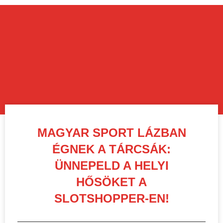
MAGYAR SPORT LÁZBAN
ÉGNEK A TÁRCSÁK:
ÜNNEPELD A HELYI
HŐSÖKET A
SLOTSHOPPER-EN!