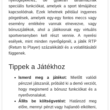
nyerőgépekhez, de gyakran tartalmaznak
speciális funkciókat, amelyek a sport témájához
kapcsolódnak. Ezek lehetnek például ingyenes
pörgetések, amelyek egy-egy fontos meccs vagy
esemény emlékére vannak elnevezve, vagy
bónuszjátékok, ahol a játékosnak egy virtuális
sportversenyben kell részt vennie. A nyerési
esélyek, mint minden nyerőgépnél, a játék RTP
(Return to Player) százalékától és a volatilitásától
függenek.
Tippek a Játékhoz
Ismerd meg a játékot:
Mielőtt valódi
pénzzel játszanál, próbáld ki a demó verziót,
hogy megismerd a bónusz funkciókat és a
nyerővonalakat.
Állíts be költségvetést:
Határozd meg
előre, mennyi pénzt vagy hajlandó elkölteni,