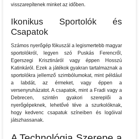
visszarepítenek minket az időben.
Ikonikus Sportolók és
Csapatok
Számos nyerőgép fókuszál a legismertebb magyar
sportolókról, legyen szó Puskás Ferencről,
Egerszegi Krisztináról vagy éppen Hosszú
Katinkáról. Ezek a játékok gyakran tartalmaznak a
sportolókra jellemző szimbólumokat, mint például
a labdát, az érmeket, vagy éppen a
versenyruházatot. A csapatok, mint a Fradi vagy a
Debrecen, szintén gyakori szereplői a
nyerőgépeknek, lehetővé téve a szurkolóknak,
hogy kedvenc csapatuk színeiben és logóival
játszhassanak.
A Technológia Szerepe a