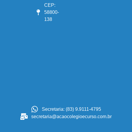
CEP:
58800-
138
Secretaria: (83) 9.9111-4795
secretaria@acaocolegioecurso.com.br