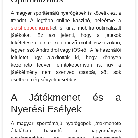
A magyar sporttémájú nyerőgépek is követik ezt a
trendet. A legtöbb online kaszinó, beleértve a
slotshopper.hu.net
-et is, kínál mobilra optimalizált
játékokat. Ez azt jelenti, hogy a játékok
tökéletesen futnak különböző mobil eszközökön,
legyen szó Androidról vagy iOS-ről. A felhasználói
felületet úgy alakították ki, hogy könnyen
kezelhető legyen érintőképernyőn is, így a
játékélmény nem szenved csorbát, sőt, sok
esetben még kényelmesebb is.
A Játékmenet és a
Nyerési Esélyek
A magyar sporttémájú nyerőgépek játékmenete
általában hasonló a hagyományos