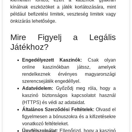
kínálnak eszközöket a játék korlátozására, mint
például befizetési limitek, veszteség limitek vagy
önkizárás lehetősége.
Mire Figyelj a Legális
Játékhoz?
Engedélyezett Kaszinók:
Csak olyan
online kaszinókban játssz, amelyek
rendelkeznek érvényes magyarországi
szerencsejáték engedéllyel.
Adatvédelem:
Győződj meg róla, hogy a
kaszinó biztonságos kapcsolatot használ
(HTTPS) és védi az adataidat.
Általános Szerződési Feltételek:
Olvasd el
figyelmesen a bónuszokra és a kifizetésekre
vonatkozó feltételeket.
Ügyfélszolgálat:
Ellenőrizd, hogy a kaszinó