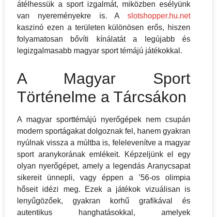
átélhessük a sport izgalmát, miközben esélyünk
van nyereményekre is. A
slotshopper.hu.net
kaszinó ezen a területen különösen erős, hiszen
folyamatosan bővíti kínálatát a legújabb és
legizgalmasabb magyar sport témájú játékokkal.
A Magyar Sport
Történelme a Tárcsákon
A magyar sporttémájú nyerőgépek nem csupán
modern sportágakat dolgoznak fel, hanem gyakran
nyúlnak vissza a múltba is, felelevenítve a magyar
sport aranykorának emlékeit. Képzeljünk el egy
olyan nyerőgépet, amely a legendás Aranycsapat
sikereit ünnepli, vagy éppen a ’56-os olimpia
hőseit idézi meg. Ezek a játékok vizuálisan is
lenyűgözőek, gyakran korhű grafikával és
autentikus hanghatásokkal, amelyek