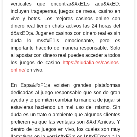
verticales que encontrar&#xE1;s aqu&#xED;
incluyen tragaperras, juegos de mesa, casino en
vivo y botes. Los mejores casinos online con
dinero real tienen chats activos las 24 horas del
d&#xED;a. Jugar en casinos con dinero real es sin
duda lo m&#xE1;s emocionante, pero es
importante hacerlo de manera responsable. Solo
al apostar con dinero real puedes acceder a todos
los juegos de casino
https://niudalia.es/casinos-
online/
en vivo.
En Espa&#xF1;a existen grandes plataformas
dedicadas al juego responsable que son de gran
ayuda y te permiten cambiar tu manera de jugar si
estuvieras haciendo un mal uso del mismo. Sin
duda es un trato o ambiente que algunos clientes
prefieren ya que las ventajas son &#xFA;nicas. Y
dentro de los juegos en vivo, los cuales son muy
llamativos en la versi&#xF3;n en l&#xED;nea a la