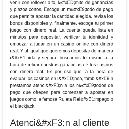
venir con rollover alto, l&#xED;mite de ganancias
y plazos cortos. Escoge un m&#xE9;todo de pago
que permita apostar la cantidad elegida, revisa los
bonos disponibles y, finalmente, escoge tu primer
juego con dinero real. La cuenta queda lista en
minutos para depositar, verificar tu identidad y
empezar a jugar en un casino online con dinero
real. Y al igual que queremos depositar de manera
r&#xE1;pida y segura, buscamos lo mismo a la
hora de retirar nuestras ganancias de los casinos
con dinero real. Es por eso que, a la hora de
evaluar los casinos en l&#xED;nea, tambi&#xE9;n
prestamos atenci&#xF3;n a los m&#xE9;todos de
pago que ofrecen para comenzar a apostar en
juegos como la famosa Ruleta Rel&#xE1;mpago o
el blackjack.
Atenci&#xF3;n al cliente