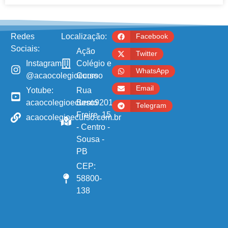
Redes
Localização:
Facebook
Sociais:
Ação
Twitter
Instagram:
Colégio e
WhatsApp
@acaocolegioecurso
Curso
Email
Yotube:
Rua
acaocolegioecurso9201
Bento
Telegram
Freire, 15
acaocolegioecurso.com.br
- Centro -
Sousa -
PB
CEP:
58800-
138