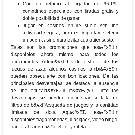
Con un retorno al jugador de 96,1%,
comodines especiales con tiradas gratis y
doble posibilidad de ganar.
Jugar en casinos online suele ser una
actividad segura, pero es importante elegir
un buen casino para evitar cualquier susto.
Estas son las promociones que est&#xE1;n
disponibles ahora mismo para todos los
principiantes. Adem&#xE1;s de disfrutar de los
juegos de azar, algunos casinos tambi&#xE9;n
pueden obsequiarte con bonificaciones. De las
principales desventajas, se destaca la ausencia
de una aplicaci&#xF3;n m&#xF3;vil. Entre las
desventajas se pueden mencionar la falta de
filtros de b&#xFA;squeda de juegos y la cantidad
limitada de slots. Aqu&#xED; est&#xE1;n
disponibles tragamonedas, blackjack, video bingo,
baccarat, video p&#xF3;ker y ruleta.