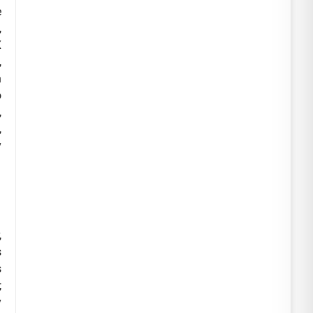
e
,
X
,
n
o
,
,
y
,
s
s
;
y