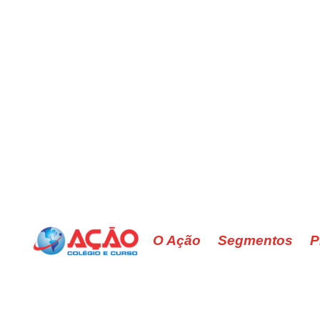
O Ação
Segmentos
P