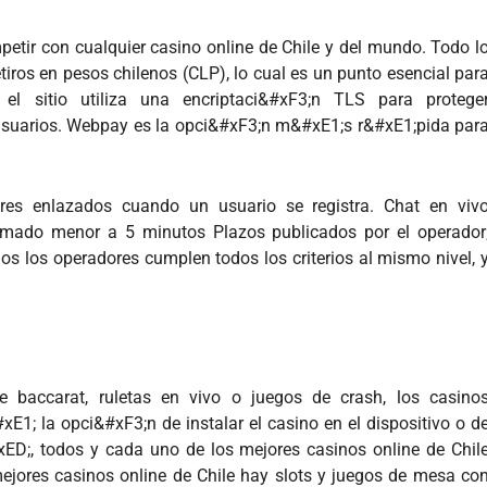
tir con cualquier casino online de Chile y del mundo. Todo l
tiros en pesos chilenos (CLP), lo cual es un punto esencial par
l sitio utiliza una encriptaci&#xF3;n TLS para protege
 usuarios. Webpay es la opci&#xF3;n m&#xE1;s r&#xE1;pida par
res enlazados cuando un usuario se registra. Chat en viv
timado menor a 5 minutos Plazos publicados por el operador
dos los operadores cumplen todos los criterios al mismo nivel, 
baccarat, ruletas en vivo o juegos de crash, los casino
E1; la opci&#xF3;n de instalar el casino en el dispositivo o d
ED;, todos y cada uno de los mejores casinos online de Chil
 mejores casinos online de Chile hay slots y juegos de mesa co