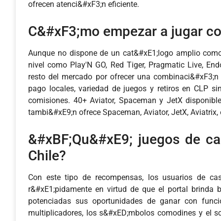
ofrecen atenci&#xF3;n eficiente.
C&#xF3;mo empezar a jugar con
Aunque no dispone de un cat&#xE1;logo amplio como
nivel como Play'N GO, Red Tiger, Pragmatic Live, End
resto del mercado por ofrecer una combinaci&#xF3;n d
pago locales, variedad de juegos y retiros en CLP 
comisiones. 40+ Aviator, Spaceman y JetX disponibl
tambi&#xE9;n ofrece Spaceman, Aviator, JetX, Aviatrix, 
&#xBF;Qu&#xE9; juegos de ca
Chile?
Con este tipo de recompensas, los usuarios de ca
r&#xE1;pidamente en virtud de que el portal brinda
potenciadas sus oportunidades de ganar con funcio
multiplicadores, los s&#xED;mbolos comodines y el sca