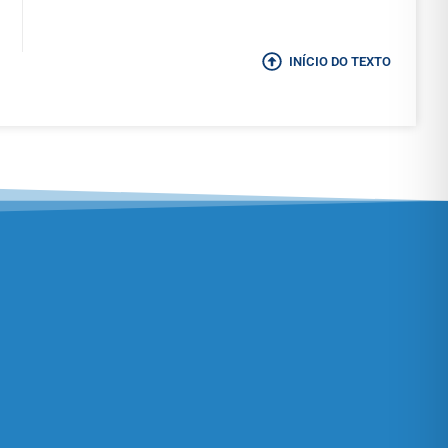
INÍCIO DO TEXTO