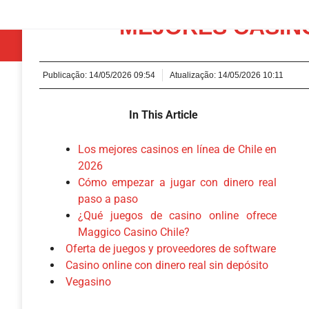
MEJORES CASINO
Publicação:
14/05/2026 09:54
Atualização: 14/05/2026 10:11
In This Article
Los mejores casinos en línea de Chile en
2026
Cómo empezar a jugar con dinero real
paso a paso
¿Qué juegos de casino online ofrece
Maggico Casino Chile?
Oferta de juegos y proveedores de software
Casino online con dinero real sin depósito
Vegasino