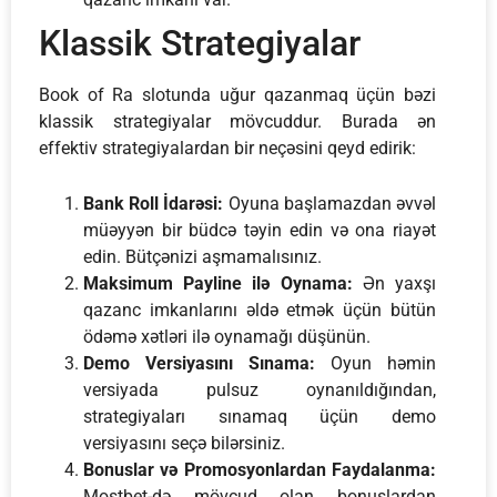
Klassik Strategiyalar
Book of Ra slotunda uğur qazanmaq üçün bəzi
klassik strategiyalar mövcuddur. Burada ən
effektiv strategiyalardan bir neçəsini qeyd edirik:
Bank Roll İdarəsi:
Oyuna başlamazdan əvvəl
müəyyən bir büdcə təyin edin və ona riayət
edin. Bütçənizi aşmamalısınız.
Maksimum Payline ilə Oynama:
Ən yaxşı
qazanc imkanlarını əldə etmək üçün bütün
ödəmə xətləri ilə oynamağı düşünün.
Demo Versiyasını Sınama:
Oyun həmin
versiyada pulsuz oynanıldığından,
strategiyaları sınamaq üçün demo
versiyasını seçə bilərsiniz.
Bonuslar və Promosyonlardan Faydalanma:
Mostbet-də mövcud olan bonuslardan