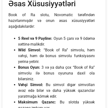
Əsas Xüsusiyyətləri
Book of Ra slotu, Novomatic tərəfindən
hazırlanmışdır və onun əsas xüsusiyyətləri
aşağıdakılardır:
5 Reel və 9 Payline:
Oyun 5 çarx və 9 ödəmə
xəttinə malikdir.
Wild Simvol:
“Book of Ra” simvolu, həm
vəhşi, həm də bonus simvolu funksiyasını
yerinə yetirir.
Bonus Oyun:
3 və ya daha çox “Book of Ra”
simvolu ilə bonus oyununa daxil ola
bilərsiniz.
Vəhşi Simvol:
Bu simvol digər simvolları
əvəz edə bilər və daha yüksək qazanclar
yaratmağa kömək edir.
Maksimum Qazanc:
Bu slotda yüksək
qazanc imkanı var.