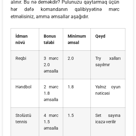
alınır. Bu nə deməkdir? Pulunuzu qaytarmaq üçün
hər dəfə komandanın qalibiyyətinə mərc
etməlisiniz, amma əmsallar aşağıdır.
İdman
Bonus
Minimum
Qeyd
növü
tələbi
əmsal
Reqbi
3 mərc
2.0
Try xalları
2.0
sayılmır
əmsalla
Həndbol
2 mərc
1.8
Yalnız oyun
1.8
nəticəsi
əmsalla
Stolüstü
4 mərc
1.5
Set sayına
tennis
1.5
icazə verilir
əmsalla