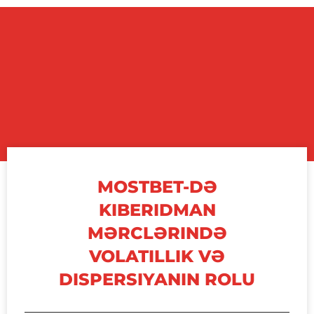
MOSTBET-DƏ
KIBERIDMAN
MƏRCLƏRINDƏ
VOLATILLIK VƏ
DISPERSIYANIN ROLU