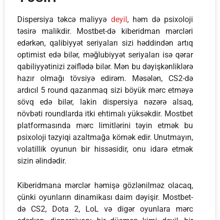
Dispersiya təkcə maliyyə
deyil
, həm də psixoloji
təsirə malikdir. Mostbet-də kiberidman mərcləri
edərkən, qalibiyyət seriyaları sizi həddindən artıq
optimist edə bilər, məğlubiyyət seriyaları isə qərar
qabiliyyətinizi zəiflədə bilər. Mən bu dəyişkənliklərə
hazır olmağı tövsiyə edirəm. Məsələn, CS2-də
ardıcıl 5 round qazanmaq sizi böyük mərc etməyə
sövq edə bilər, lakin dispersiya nəzərə alsaq,
növbəti roundlarda itki ehtimalı yüksəkdir. Mostbet
platformasında mərc limitlərini təyin etmək bu
psixoloji təzyiqi azaltmağa kömək edir. Unutmayın,
volatillik oyunun bir hissəsidir, onu idarə etmək
sizin əlindədir.
Kiberidmana mərclər həmişə gözlənilməz olacaq,
çünki oyunların dinamikası daim dəyişir. Mostbet-
də CS2, Dota 2, LoL və digər oyunlara mərc