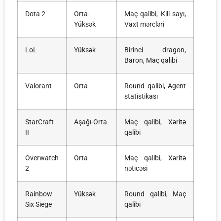
Dota 2
Orta-
Maç qalibi, Kill sayı,
Yüksək
Vaxt mərcləri
LoL
Yüksək
Birinci dragon,
Baron, Maç qalibi
Valorant
Orta
Round qalibi, Agent
statistikası
StarCraft
Aşağı-Orta
Maç qalibi, Xəritə
II
qalibi
Overwatch
Orta
Maç qalibi, Xəritə
2
nəticəsi
Rainbow
Yüksək
Round qalibi, Maç
Six Siege
qalibi