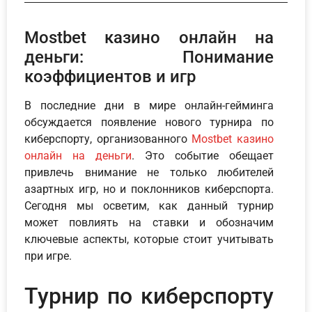
Mostbet казино онлайн на
деньги: Понимание
коэффициентов и игр
В последние дни в мире онлайн-гейминга
обсуждается появление нового турнира по
киберспорту, организованного
Mostbet казино
онлайн на деньги
. Это событие обещает
привлечь внимание не только любителей
азартных игр, но и поклонников киберспорта.
Сегодня мы осветим, как данный турнир
может повлиять на ставки и обозначим
ключевые аспекты, которые стоит учитывать
при игре.
Турнир по киберспорту