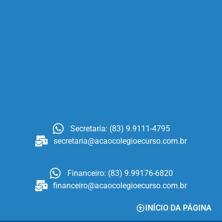
Secretaria: (83) 9.9111-4795
secretaria@acaocolegioecurso.com.br
Financeiro: (83) 9.99176-6820
financeiro@acaocolegioecurso.com.br
INÍCIO DA PÁGINA