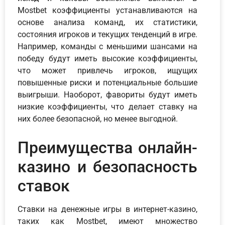
Mostbet коэффициенты устанавливаются на
основе анализа команд, их статистики,
состояния игроков и текущих тенденций в игре.
Например, команды с меньшими шансами на
победу будут иметь высокие коэффициенты,
что может привлечь игроков, ищущих
повышенные риски и потенциальные большие
выигрыши. Наоборот, фавориты будут иметь
низкие коэффициенты, что делает ставку на
них более безопасной, но менее выгодной.
Преимущества онлайн-
казино и безопасность
ставок
Ставки на денежные игры в интернет-казино,
таких как Mostbet, имеют множество