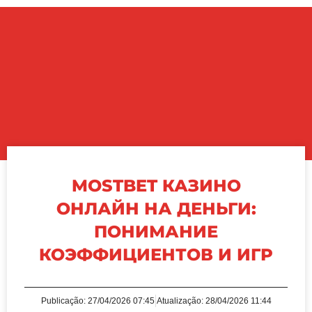
MOSTBET КАЗИНО
ОНЛАЙН НА ДЕНЬГИ:
ПОНИМАНИЕ
КОЭФФИЦИЕНТОВ И ИГР
Publicação:
27/04/2026 07:45
Atualização: 28/04/2026 11:44