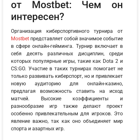
от Mostbet: Чем он
интересен?
Организация киберспортивного турнира от
Mostbet
представляет собой значимое событие
в сфере онлайн-гейминга. Турнир включает в
себя десять различных дисциплин, среди
которых популярные игры, такие как Dota 2 и
CS:GO. Участие в таких турнирах помогает не
только развивать киберспорт, но и привлекает
новую аудиторию для онлайн-казино,
предлагая возможность ставить на исход
матчей. Высокие коэффициенты и
разнообразие игр также делают проект
особенно привлекательным для игроков. Это
явление важно, так как оно объединяет мир
спорта и азартных игр.