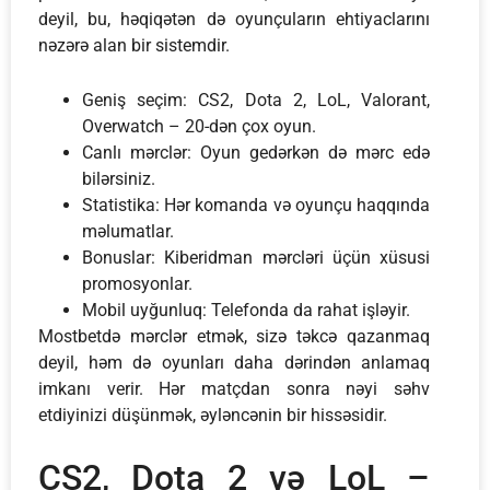
deyil, bu, həqiqətən də oyunçuların ehtiyaclarını
nəzərə alan bir sistemdir.
Geniş seçim: CS2, Dota 2, LoL, Valorant,
Overwatch – 20-dən çox oyun.
Canlı mərclər: Oyun gedərkən də mərc edə
bilərsiniz.
Statistika: Hər komanda və oyunçu haqqında
məlumatlar.
Bonuslar: Kiberidman mərcləri üçün xüsusi
promosyonlar.
Mobil uyğunluq: Telefonda da rahat işləyir.
Mostbetdə mərclər etmək, sizə təkcə qazanmaq
deyil, həm də oyunları daha dərindən anlamaq
imkanı verir. Hər matçdan sonra nəyi səhv
etdiyinizi düşünmək, əyləncənin bir hissəsidir.
CS2, Dota 2 və LoL –