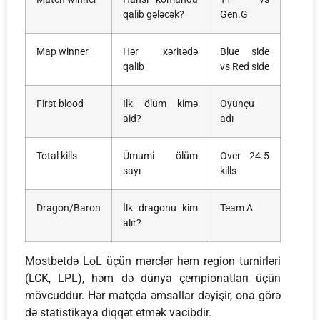
qalib gələcək?
Gen.G
Map winner
Hər xəritədə
Blue side
qalib
vs Red side
First blood
İlk ölüm kimə
Oyunçu
aid?
adı
Total kills
Ümumi ölüm
Over 24.5
sayı
kills
Dragon/Baron
İlk dragonu kim
Team A
alır?
Mostbetdə LoL üçün mərclər həm region turnirləri
(LCK, LPL), həm də dünya çempionatları üçün
mövcuddur. Hər matçda əmsallar dəyişir, ona görə
də statistikaya diqqət etmək vacibdir.