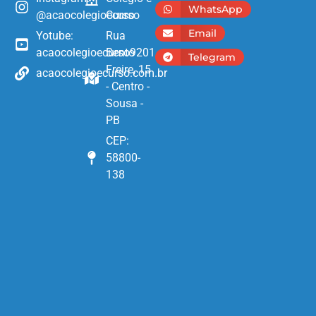
WhatsApp
@acaocolegioecurso
Curso
Email
Yotube:
Rua
acaocolegioecurso9201
Bento
Telegram
Freire, 15
acaocolegioecurso.com.br
- Centro -
Sousa -
PB
CEP:
58800-
138