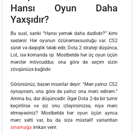
Hansı Oyun Daha
Yaxşıdır?
Bu sual, sanki “Hansı yemək daha dadlıdır?” kimi
səslənir. Hər oyunun özünəməxsusluğu var. CS2
sürət və dəqiqlik tələb edir, Dota 2 strateji düşüncə,
LoL isə komanda işi. Mostbetdə hər üç oyun üçün
mərclər mövcuddur, ona görə də seçim sizin
zövqünüzə bağlıdır.
Görürsünüz, bəzən insanlar deyir: “Mən yalnız CS2
oynayıram, ona görə də yalnız ona mərc edirəm.”
Amma bu, dar düşüncədir. Əgər Dota 2-də bir turnir
keçirilirsə və siz onu izləyirsinizsə, niyə mərc
etməyəsiniz? Mostbetdə hər oyun üçün ayrıca
mərc xətti var, bu da sizə müxtəlif variantları
sınamağa
imkan verir.