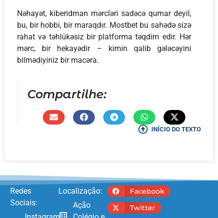
Nəhayət, kiberidman mərcləri sadəcə qumar deyil,
bu, bir hobbi, bir maraqdır. Mostbet bu sahədə sizə
rahat və təhlükəsiz bir platforma təqdim edir. Hər
mərc, bir hekayədir – kimin qalib gələcəyini
bilmədiyiniz bir macəra.
Compartilhe:
INÍCIO DO TEXTO
Redes
Localização:
Facebook
Sociais:
Ação
Twitter
Instagram:
Colégio e