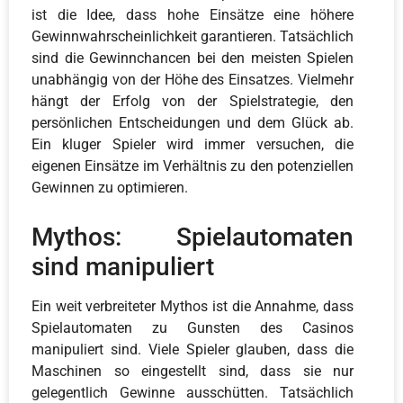
ist die Idee, dass hohe Einsätze eine höhere
Gewinnwahrscheinlichkeit garantieren. Tatsächlich
sind die Gewinnchancen bei den meisten Spielen
unabhängig von der Höhe des Einsatzes. Vielmehr
hängt der Erfolg von der Spielstrategie, den
persönlichen Entscheidungen und dem Glück ab.
Ein kluger Spieler wird immer versuchen, die
eigenen Einsätze im Verhältnis zu den potenziellen
Gewinnen zu optimieren.
Mythos: Spielautomaten
sind manipuliert
Ein weit verbreiteter Mythos ist die Annahme, dass
Spielautomaten zu Gunsten des Casinos
manipuliert sind. Viele Spieler glauben, dass die
Maschinen so eingestellt sind, dass sie nur
gelegentlich Gewinne ausschütten. Tatsächlich