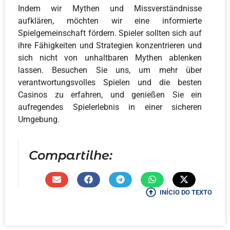
Indem wir Mythen und Missverständnisse
aufklären, möchten wir eine informierte
Spielgemeinschaft fördern. Spieler sollten sich auf
ihre Fähigkeiten und Strategien konzentrieren und
sich nicht von unhaltbaren Mythen ablenken
lassen. Besuchen Sie uns, um mehr über
verantwortungsvolles Spielen und die besten
Casinos zu erfahren, und genießen Sie ein
aufregendes Spielerlebnis in einer sicheren
Umgebung.
Compartilhe:
INÍCIO DO TEXTO