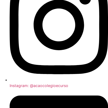
Instagram: @acaocolegioecurso