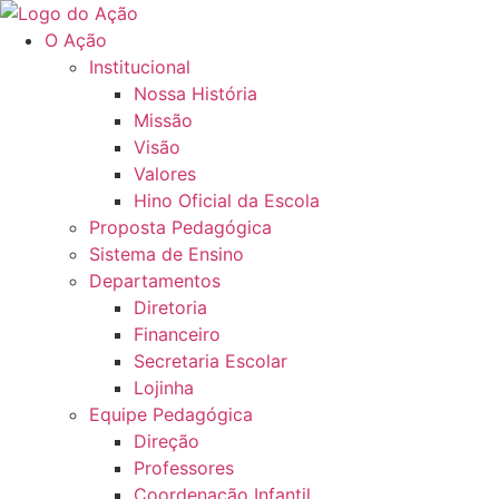
Ir
para
O Ação
o
Institucional
conteúdo
Nossa História
Missão
Visão
Valores
Hino Oficial da Escola
Proposta Pedagógica
Sistema de Ensino
Departamentos
Diretoria
Financeiro
Secretaria Escolar
Lojinha
Equipe Pedagógica
Direção
Professores
Coordenação Infantil