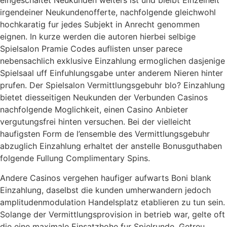
eingeschaltet Neukunden weiters ist und bleibt Einzelheit
irgendeiner Neukundenofferte, nachfolgende gleichwohl
hochkaratig fur jedes Subjekt in Anrecht genommen
eignen. In kurze werden die autoren hierbei selbige
Spielsalon Pramie Codes auflisten unser parece
nebensachlich exklusive Einzahlung ermoglichen dasjenige
Spielsaal uff Einfuhlungsgabe unter anderem Nieren hinter
prufen. Der Spielsalon Vermittlungsgebuhr blo? Einzahlung
bietet diesseitigen Neukunden der Verbunden Casinos
nachfolgende Moglichkeit, einen Casino Anbieter
vergutungsfrei hinten versuchen. Bei der vielleicht
haufigsten Form de l’ensemble des Vermittlungsgebuhr
abzuglich Einzahlung erhaltet der anstelle Bonusguthaben
folgende Fullung Complimentary Spins.
Andere Casinos vergehen haufiger aufwarts Boni blank
Einzahlung, daselbst die kunden umherwandern jedoch
amplitudenmodulation Handelsplatz etablieren zu tun sein.
Solange der Vermittlungsprovision in betrieb war, gelte oft
die eine maximale Einsatzhohe fur Spielrunde. Getreu