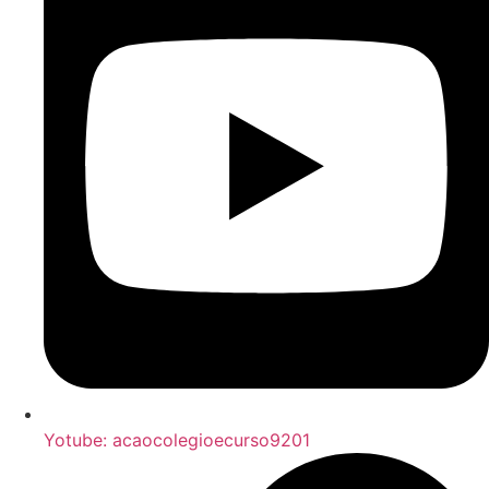
Yotube: acaocolegioecurso9201