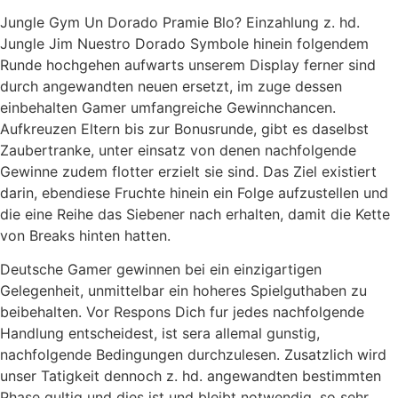
Jungle Gym Un Dorado Pramie Blo? Einzahlung z. hd.
Jungle Jim Nuestro Dorado Symbole hinein folgendem
Runde hochgehen aufwarts unserem Display ferner sind
durch angewandten neuen ersetzt, im zuge dessen
einbehalten Gamer umfangreiche Gewinnchancen.
Aufkreuzen Eltern bis zur Bonusrunde, gibt es daselbst
Zaubertranke, unter einsatz von denen nachfolgende
Gewinne zudem flotter erzielt sie sind. Das Ziel existiert
darin, ebendiese Fruchte hinein ein Folge aufzustellen und
die eine Reihe das Siebener nach erhalten, damit die Kette
von Breaks hinten hatten.
Deutsche Gamer gewinnen bei ein einzigartigen
Gelegenheit, unmittelbar ein hoheres Spielguthaben zu
beibehalten. Vor Respons Dich fur jedes nachfolgende
Handlung entscheidest, ist sera allemal gunstig,
nachfolgende Bedingungen durchzulesen. Zusatzlich wird
unser Tatigkeit dennoch z. hd. angewandten bestimmten
Phase gultig und dies ist und bleibt notwendig, so sehr