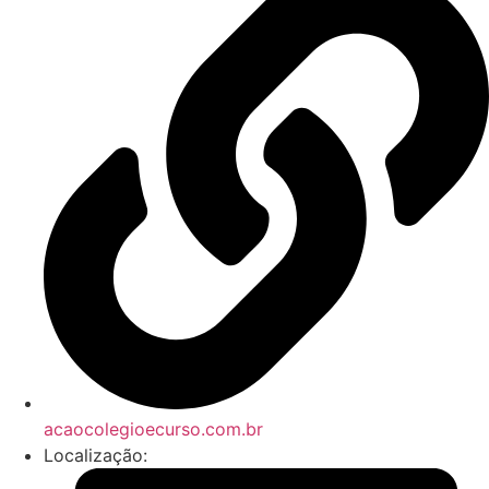
acaocolegioecurso.com.br
Localização: