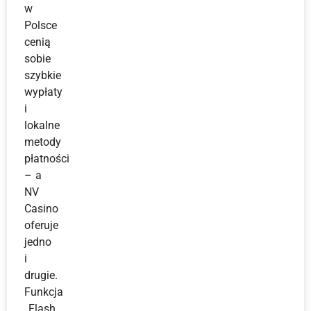
w
Polsce
cenią
sobie
szybkie
wypłaty
i
lokalne
metody
płatności
– a
NV
Casino
oferuje
jedno
i
drugie.
Funkcja
„Flash