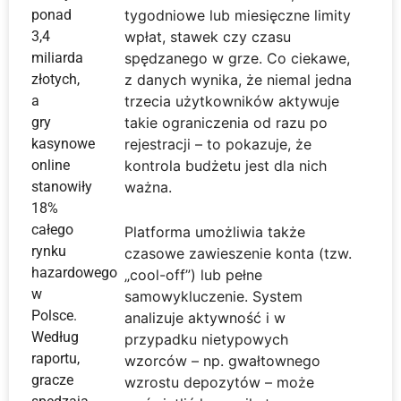
ponad
tygodniowe lub miesięczne limity
3,4
wpłat, stawek czy czasu
miliarda
spędzanego w grze. Co ciekawe,
złotych,
z danych wynika, że niemal jedna
a
trzecia użytkowników aktywuje
gry
takie ograniczenia od razu po
kasynowe
rejestracji – to pokazuje, że
online
kontrola budżetu jest dla nich
stanowiły
ważna.
18%
całego
Platforma umożliwia także
rynku
czasowe zawieszenie konta (tzw.
hazardowego
„cool-off”) lub pełne
w
samowykluczenie. System
Polsce.
analizuje aktywność i w
Według
przypadku nietypowych
raportu,
wzorców – np. gwałtownego
gracze
wzrostu depozytów – może