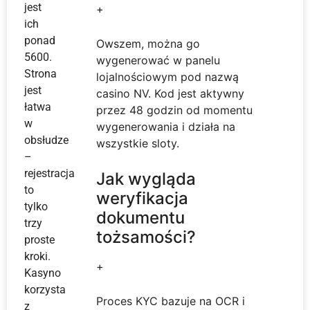
jest
+
ich
ponad
Owszem, można go
5600.
wygenerować w panelu
Strona
lojalnościowym pod nazwą
jest
casino NV. Kod jest aktywny
łatwa
przez 48 godzin od momentu
w
wygenerowania i działa na
obsłudze
wszystkie sloty.
–
rejestracja
Jak wygląda
to
weryfikacja
tylko
dokumentu
trzy
tożsamości?
proste
kroki.
+
Kasyno
korzysta
Proces KYC bazuje na OCR i
z