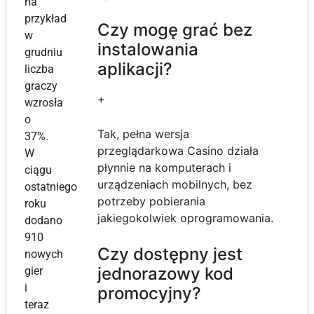
na
przykład
Czy mogę grać bez
w
instalowania
grudniu
aplikacji?
liczba
graczy
+
wzrosła
o
Tak, pełna wersja
37%.
przeglądarkowa Casino działa
W
płynnie na komputerach i
ciągu
urządzeniach mobilnych, bez
ostatniego
potrzeby pobierania
roku
jakiegokolwiek oprogramowania.
dodano
910
Czy dostępny jest
nowych
jednorazowy kod
gier
i
promocyjny?
teraz