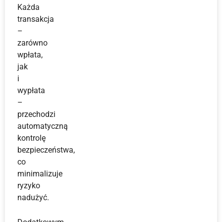
Każda
transakcja
–
zarówno
wpłata,
jak
i
wypłata
–
przechodzi
automatyczną
kontrolę
bezpieczeństwa,
co
minimalizuje
ryzyko
nadużyć.