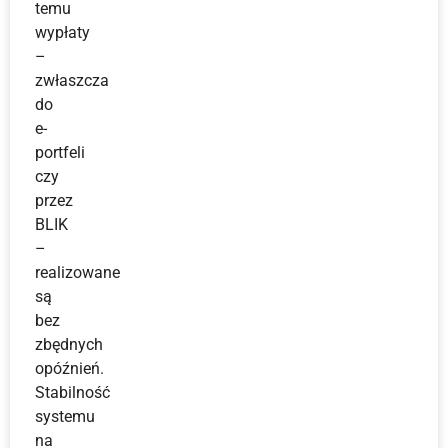
temu
wypłaty
–
zwłaszcza
do
e-
portfeli
czy
przez
BLIK
–
realizowane
są
bez
zbędnych
opóźnień.
Stabilność
systemu
na