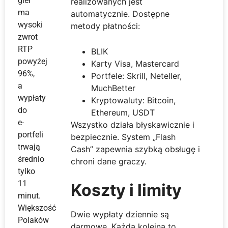
gier
realizowanych jest
ma
automatycznie. Dostępne
wysoki
metody płatności:
zwrot
RTP
BLIK
powyżej
Karty Visa, Mastercard
96%,
Portfele: Skrill, Neteller,
a
MuchBetter
wypłaty
Kryptowaluty: Bitcoin,
do
Ethereum, USDT
e-
Wszystko działa błyskawicznie i
portfeli
bezpiecznie. System „Flash
trwają
Cash” zapewnia szybką obsługę i
średnio
chroni dane graczy.
tylko
11
Koszty i limity
minut.
Większość
Dwie wypłaty dziennie są
Polaków
darmowe. Każda kolejna to