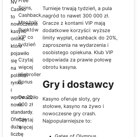
Free
NV
Spins,
Turnieje trwają tydzień, a pula
Casino
Cashback,
nagród to nawet 300 000 zł.
to
Mnożnik
Gracze z kontami VIP mają
nowoczesne
Punktów
dodatkowe korzyści: wyższe
kasyno
VIP co
limity wypłat, cashback do 20%,
online,
tydzień
zaproszenia na wydarzenia i
które
osobistego opiekuna. Klub VIP
pojawiło
Czytaj
odpowiada za prawie połowę
się
więcej
obrotu kasyna.
na
Highroller
polskim
Gry i dostawcy
Bonus
rynku
i
Do 20
wprowadziło
Kasyno oferuje sloty, gry
000 zł
nowe
stołowe, kasyno na żywo i
standardy.
nowoczesne gry crash.
Oferuje
Czytaj
Najpopularniejsze to:
dużą
więcej
liczbę
Gates of Olympus