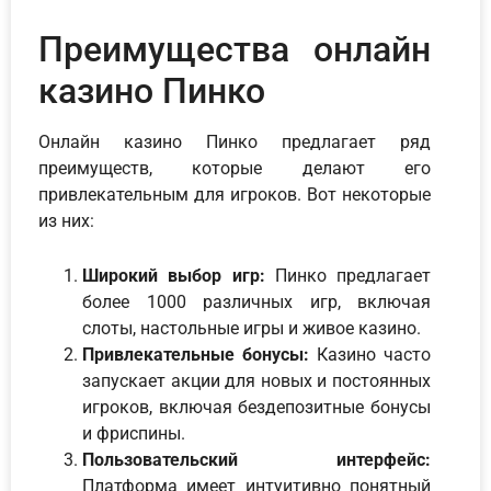
Преимущества онлайн
казино Пинко
Онлайн казино Пинко предлагает ряд
преимуществ, которые делают его
привлекательным для игроков. Вот некоторые
из них:
Широкий выбор игр:
Пинко предлагает
более 1000 различных игр, включая
слоты, настольные игры и живое казино.
Привлекательные бонусы:
Казино часто
запускает акции для новых и постоянных
игроков, включая бездепозитные бонусы
и фриспины.
Пользовательский интерфейс:
Платформа имеет интуитивно понятный