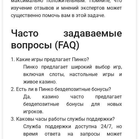
максимально положительным. Помните, что
изучение отзывов и мнений экспертов может
существенно помочь вам в этой задаче.
Часто задаваемые
вопросы (FAQ)
1. Какие игры предлагает Пинко?
Пинко предлагает широкий выбор игр,
включая слоты, настольные игры и
живое казино.
2. Есть ли в Пинко бездепозитные бонусы?
Да, казино часто предлагает
бездепозитные бонусы для новых
игроков.
3. Каковы часы работы службы поддержки?
Служба поддержки доступна 24/7, но
время ответа на запросы может