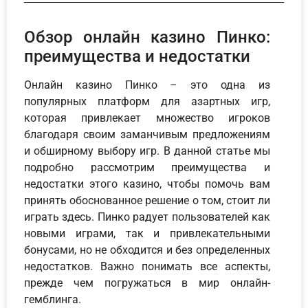
Обзор онлайн казино Пинко:
преимущества и недостатки
Онлайн казино Пинко – это одна из
популярных платформ для азартных игр,
которая привлекает множество игроков
благодаря своим заманчивым предложениям
и обширному выбору игр. В данной статье мы
подробно рассмотрим преимущества и
недостатки этого казино, чтобы помочь вам
принять обоснованное решение о том, стоит ли
играть здесь. Пинко радует пользователей как
новыми играми, так и привлекательными
бонусами, но не обходится и без определенных
недостатков. Важно понимать все аспекты,
прежде чем погружаться в мир онлайн-
гемблинга.