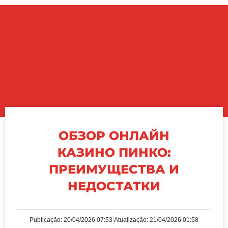
ОБЗОР ОНЛАЙН
КАЗИНО ПИНКО:
ПРЕИМУЩЕСТВА И
НЕДОСТАТКИ
Publicação:
20/04/2026 07:53
Atualização: 21/04/2026 01:58