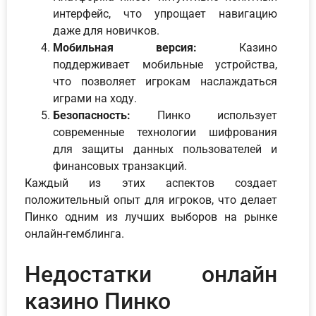
интерфейс, что упрощает навигацию
даже для новичков.
Мобильная версия:
Казино
поддерживает мобильные устройства,
что позволяет игрокам наслаждаться
играми на ходу.
Безопасность:
Пинко использует
современные технологии шифрования
для защиты данных пользователей и
финансовых транзакций.
Каждый из этих аспектов создает
положительный опыт для игроков, что делает
Пинко одним из лучших выборов на рынке
онлайн-гемблинга.
Недостатки онлайн
казино Пинко