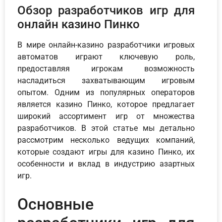
Обзор разработчиков игр для
онлайн казино Пинко
В мире онлайн-казино разработчики игровых
автоматов играют ключевую роль,
предоставляя игрокам возможность
насладиться захватывающим игровым
опытом. Одним из популярных операторов
является казино Пинко, которое предлагает
широкий ассортимент игр от множества
разработчиков. В этой статье мы детально
рассмотрим несколько ведущих компаний,
которые создают игры для казино Пинко, их
особенности и вклад в индустрию азартных
игр.
Основные