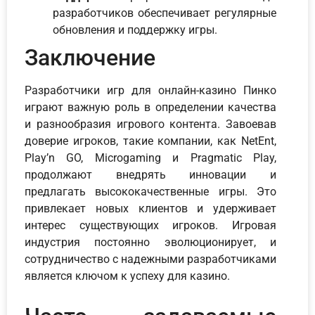
разработчиков обеспечивает регулярные
обновления и поддержку игры.
Заключение
Разработчики игр для онлайн-казино Пинко
играют важную роль в определении качества
и разнообразия игрового контента. Завоевав
доверие игроков, такие компании, как NetEnt,
Play’n GO, Microgaming и Pragmatic Play,
продолжают внедрять инновации и
предлагать высококачественные игры. Это
привлекает новых клиентов и удерживает
интерес существующих игроков. Игровая
индустрия постоянно эволюционирует, и
сотрудничество с надежными разработчиками
является ключом к успеху для казино.