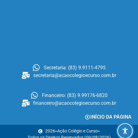
Secretaria: (83) 9.9111-4795
secretaria@acaocolegioecurso.com.br
Financeiro: (83) 9.99176-6820
financeiro@acaocolegioecurso.com.br
INÍCIO DA PÁGINA
2026
Ação Colégio e Curso
Todos os Direitos Reservados (09/08/2026)