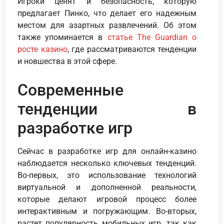
Игроки ценят и безопасность, которую
предлагает Пинко, что делает его надежным
местом для азартных развлечений. Об этом
также упоминается в
статье The Guardian о
росте казино
, где рассматриваются тенденции
и новшества в этой сфере.
Современные
тенденции в
разработке игр
Сейчас в разработке игр для онлайн-казино
наблюдается несколько ключевых тенденций.
Во-первых, это использование технологий
виртуальной и дополненной реальности,
которые делают игровой процесс более
интерактивным и погружающим. Во-вторых,
растет популярность мобильных игр, так как