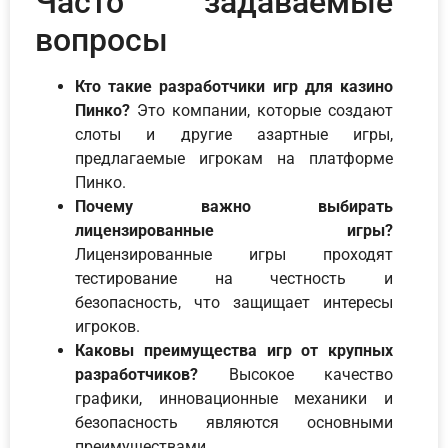
Часто задаваемые
вопросы
Кто такие разработчики игр для казино
Пинко?
Это компании, которые создают
слоты и другие азартные игры,
предлагаемые игрокам на платформе
Пинко.
Почему важно выбирать
лицензированные игры?
Лицензированные игры проходят
тестирование на честность и
безопасность, что защищает интересы
игроков.
Каковы преимущества игр от крупных
разработчиков?
Высокое качество
графики, инновационные механики и
безопасность являются основными
преимуществами.