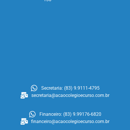
Secretaria: (83) 9.9111-4795
secretaria@acaocolegioecurso.com.br
Financeiro: (83) 9.99176-6820
financeiro@acaocolegioecurso.com.br