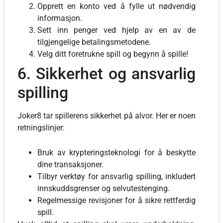
Opprett en konto ved å fylle ut nødvendig
informasjon.
Sett inn penger ved hjelp av en av de
tilgjengelige betalingsmetodene.
Velg ditt foretrukne spill og begynn å spille!
6. Sikkerhet og ansvarlig
spilling
Joker8 tar spillerens sikkerhet på alvor. Her er noen
retningslinjer:
Bruk av krypteringsteknologi for å beskytte
dine transaksjoner.
Tilbyr verktøy for ansvarlig spilling, inkludert
innskuddsgrenser og selvutestenging.
Regelmessige revisjoner for å sikre rettferdig
spill.