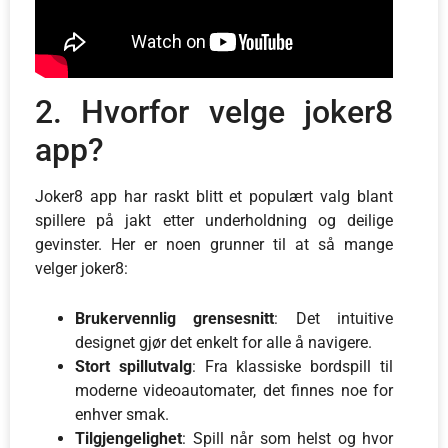
2. Hvorfor velge joker8
app?
Joker8 app har raskt blitt et populært valg blant
spillere på jakt etter underholdning og deilige
gevinster. Her er noen grunner til at så mange
velger joker8:
Brukervennlig grensesnitt
: Det intuitive
designet gjør det enkelt for alle å navigere.
Stort spillutvalg
: Fra klassiske bordspill til
moderne videoautomater, det finnes noe for
enhver smak.
Tilgjengelighet
: Spill når som helst og hvor