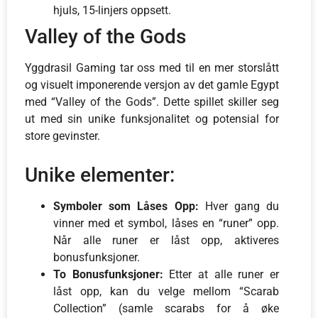
hjuls, 15-linjers oppsett.
Valley of the Gods
Yggdrasil Gaming tar oss med til en mer storslått
og visuelt imponerende versjon av det gamle Egypt
med “Valley of the Gods”. Dette spillet skiller seg
ut med sin unike funksjonalitet og potensial for
store gevinster.
Unike elementer:
Symboler som Låses Opp:
Hver gang du
vinner med et symbol, låses en “runer” opp.
Når alle runer er låst opp, aktiveres
bonusfunksjoner.
To Bonusfunksjoner:
Etter at alle runer er
låst opp, kan du velge mellom “Scarab
Collection” (samle scarabs for å øke