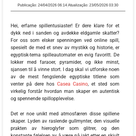
Publicação:
24/04/2026 06:14
Atualização: 23/05/2026 03:30
Hei, erfarne spillentusiaster! Er dere klare for et
dykk ned i sanden og avdekke eldgamle skatter?
For oss som elsker spenningen ved online spill,
spesielt de med et snev av mystikk og historie, er
egyptisk-tema spilleautomater en evig favoritt. De
lokker med faraoer, pyramider, og ikke minst,
sjansen til å vinne stort. I dag skal vi utforske noen
av de mest fengslende egyptiske titlene som
venter på dere hos
Casea Casino
, et sted som
virkelig forstår hvordan man skaper en autentisk
og spennende spillopplevelse.
Det er noe unikt med atmosfæren disse spillene
skaper. Lyden av raslende gullmynter, den visuelle
prakten av hieroglyfer som glitrer, og den
konstante følelsen av å være på jakt etter en skjult