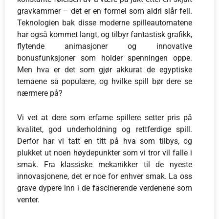
gravkammer – det er en formel som aldri slår feil.
Teknologien bak disse moderne spilleautomatene
har også kommet langt, og tilbyr fantastisk grafikk,
flytende animasjoner og innovative
bonusfunksjoner som holder spenningen oppe.
Men hva er det som gjør akkurat de egyptiske
temaene så populære, og hvilke spill bør dere se
nærmere på?
Vi vet at dere som erfarne spillere setter pris på
kvalitet, god underholdning og rettferdige spill.
Derfor har vi tatt en titt på hva som tilbys, og
plukket ut noen høydepunkter som vi tror vil falle i
smak. Fra klassiske mekanikker til de nyeste
innovasjonene, det er noe for enhver smak. La oss
grave dypere inn i de fascinerende verdenene som
venter.