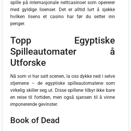
spille på internasjonale nettcasinoer som opererer
med gyldige lisenser. Det er alltid lurt å sjekke
hvilken lisens et casino har før du setter inn
penger.
Topp Egyptiske
Spilleautomater å
Utforske
Nå som vi har satt scenen, la oss dykke ned i selve
stjernene – de egyptiske spilleautomatene som
virkelig skiller seg ut. Disse spillene tilbyr ikke bare
en reise til fortiden, men også sjansen til å vinne
imponerende gevinster.
Book of Dead