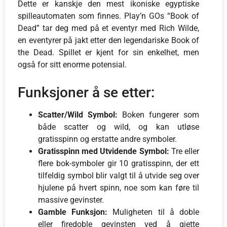
Dette er kanskje den mest ikoniske egyptiske
spilleautomaten som finnes. Play’n GOs “Book of
Dead” tar deg med på et eventyr med Rich Wilde,
en eventyrer på jakt etter den legendariske Book of
the Dead. Spillet er kjent for sin enkelhet, men
også for sitt enorme potensial.
Funksjoner å se etter:
Scatter/Wild Symbol:
Boken fungerer som
både scatter og wild, og kan utløse
gratisspinn og erstatte andre symboler.
Gratisspinn med Utvidende Symbol:
Tre eller
flere bok-symboler gir 10 gratisspinn, der ett
tilfeldig symbol blir valgt til å utvide seg over
hjulene på hvert spinn, noe som kan føre til
massive gevinster.
Gamble Funksjon:
Muligheten til å doble
eller firedoble gevinsten ved å gjette