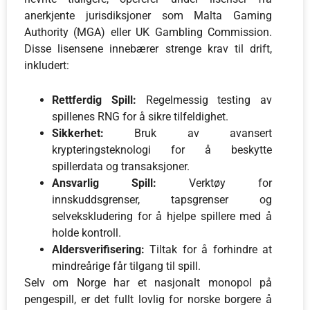
anerkjente jurisdiksjoner som Malta Gaming
Authority (MGA) eller UK Gambling Commission.
Disse lisensene innebærer strenge krav til drift,
inkludert:
Rettferdig Spill:
Regelmessig testing av
spillenes RNG for å sikre tilfeldighet.
Sikkerhet:
Bruk av avansert
krypteringsteknologi for å beskytte
spillerdata og transaksjoner.
Ansvarlig Spill:
Verktøy for
innskuddsgrenser, tapsgrenser og
selvekskludering for å hjelpe spillere med å
holde kontroll.
Aldersverifisering:
Tiltak for å forhindre at
mindreårige får tilgang til spill.
Selv om Norge har et nasjonalt monopol på
pengespill, er det fullt lovlig for norske borgere å