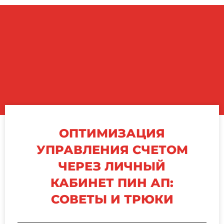
ОПТИМИЗАЦИЯ
УПРАВЛЕНИЯ СЧЕТОМ
ЧЕРЕЗ ЛИЧНЫЙ
КАБИНЕТ ПИН АП:
СОВЕТЫ И ТРЮКИ