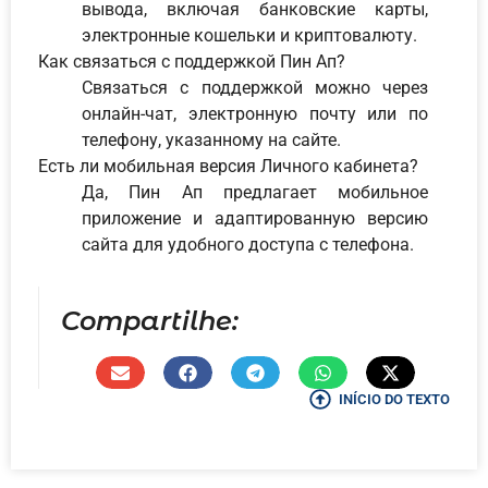
вывода, включая банковские карты,
электронные кошельки и криптовалюту.
Как связаться с поддержкой Пин Ап?
Связаться с поддержкой можно через
онлайн-чат, электронную почту или по
телефону, указанному на сайте.
Есть ли мобильная версия Личного кабинета?
Да, Пин Ап предлагает мобильное
приложение и адаптированную версию
сайта для удобного доступа с телефона.
Compartilhe:
INÍCIO DO TEXTO