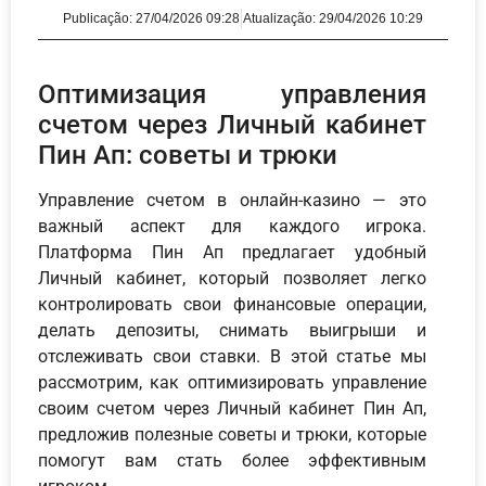
Publicação:
27/04/2026 09:28
Atualização: 29/04/2026 10:29
Оптимизация управления
счетом через Личный кабинет
Пин Ап: советы и трюки
Управление счетом в онлайн-казино — это
важный аспект для каждого игрока.
Платформа Пин Ап предлагает удобный
Личный кабинет, который позволяет легко
контролировать свои финансовые операции,
делать депозиты, снимать выигрыши и
отслеживать свои ставки. В этой статье мы
рассмотрим, как оптимизировать управление
своим счетом через Личный кабинет Пин Ап,
предложив полезные советы и трюки, которые
помогут вам стать более эффективным