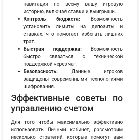
навигация по всему вашу игровую
историю, включая ставки и выигрыши.
Контроль бюджета:
Возможность
установить лимиты на депозиты и
ставках, что помогает избегать лишних
трат.
Быстрая поддержка:
Возможность
быстро связаться с технической
поддержкой через чат.
Безопасность:
Данные игроков
защищены современными технологиями
шифрования.
Эффективные советы по
управлению счетом
Для того чтобы максимально эффективно
использовать Личный кабинет, рассмотрим
несколько стратегий, которые помогут вам