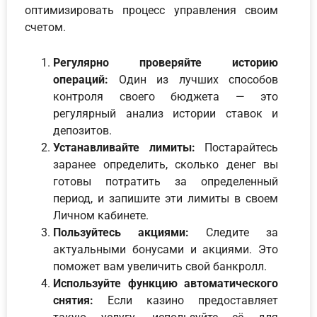
оптимизировать процесс управления своим
счетом.
Регулярно проверяйте историю
операций:
Один из лучших способов
контроля своего бюджета — это
регулярный анализ истории ставок и
депозитов.
Устанавливайте лимиты:
Постарайтесь
заранее определить, сколько денег вы
готовы потратить за определенный
период, и запишите эти лимиты в своем
Личном кабинете.
Пользуйтесь акциями:
Следите за
актуальными бонусами и акциями. Это
поможет вам увеличить свой банкролл.
Используйте функцию автоматического
снятия:
Если казино предоставляет