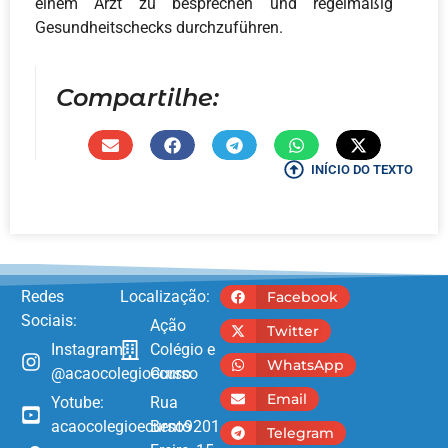
einem Arzt zu besprechen und regelmäßig
Gesundheitschecks durchzuführen.
Compartilhe:
INÍCIO DO TEXTO
Redes
Localização:
Facebook
Sociais:
Ação
Twitter
Instagram:
Colégio e
WhatsApp
@acaocolegioecurso
Curso
Email
Yotube:
Rua
acaocolegioecurso9201
Bento
Telegram