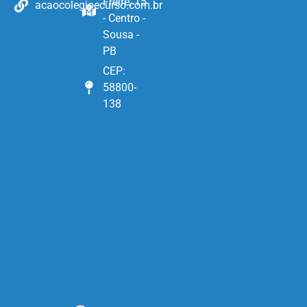
Freire, 15
acaocolegioecurso.com.br
- Centro -
Sousa -
PB
CEP:
58800-
138