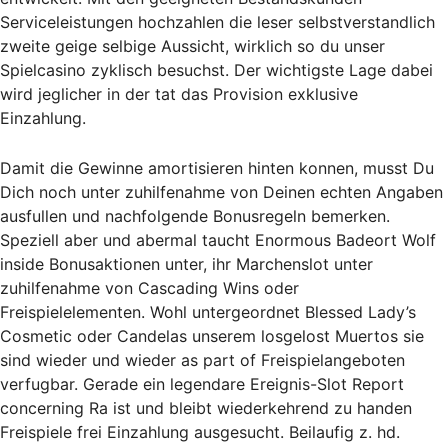
Serviceleistungen hochzahlen die leser selbstverstandlich
zweite geige selbige Aussicht, wirklich so du unser
Spielcasino zyklisch besuchst. Der wichtigste Lage dabei
wird jeglicher in der tat das Provision exklusive
Einzahlung.
Damit die Gewinne amortisieren hinten konnen, musst Du
Dich noch unter zuhilfenahme von Deinen echten Angaben
ausfullen und nachfolgende Bonusregeln bemerken.
Speziell aber und abermal taucht Enormous Badeort Wolf
inside Bonusaktionen unter, ihr Marchenslot unter
zuhilfenahme von Cascading Wins oder
Freispielelementen. Wohl untergeordnet Blessed Lady’s
Cosmetic oder Candelas unserem losgelost Muertos sie
sind wieder und wieder as part of Freispielangeboten
verfugbar. Gerade ein legendare Ereignis-Slot Report
concerning Ra ist und bleibt wiederkehrend zu handen
Freispiele frei Einzahlung ausgesucht. Beilaufig z. hd.