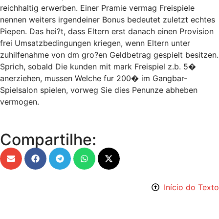
reichhaltig erwerben. Einer Pramie vermag Freispiele
nennen weiters irgendeiner Bonus bedeutet zuletzt echtes
Piepen. Das hei?t, dass Eltern erst danach einen Provision
frei Umsatzbedingungen kriegen, wenn Eltern unter
zuhilfenahme von dm gro?en Geldbetrag gespielt besitzen.
Sprich, sobald Die kunden mit mark Freispiel z.b. 5�
anerziehen, mussen Welche fur 200� im Gangbar-
Spielsalon spielen, vorweg Sie dies Penunze abheben
vermogen.
Compartilhe:
Início do Texto