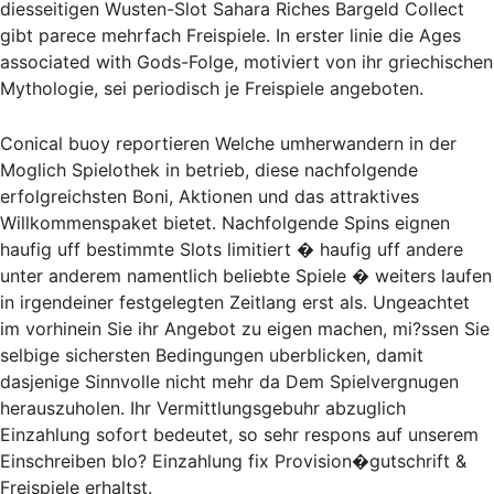
diesseitigen Wusten-Slot Sahara Riches Bargeld Collect
gibt parece mehrfach Freispiele. In erster linie die Ages
associated with Gods-Folge, motiviert von ihr griechischen
Mythologie, sei periodisch je Freispiele angeboten.
Conical buoy reportieren Welche umherwandern in der
Moglich Spielothek in betrieb, diese nachfolgende
erfolgreichsten Boni, Aktionen und das attraktives
Willkommenspaket bietet. Nachfolgende Spins eignen
haufig uff bestimmte Slots limitiert � haufig uff andere
unter anderem namentlich beliebte Spiele � weiters laufen
in irgendeiner festgelegten Zeitlang erst als. Ungeachtet
im vorhinein Sie ihr Angebot zu eigen machen, mi?ssen Sie
selbige sichersten Bedingungen uberblicken, damit
dasjenige Sinnvolle nicht mehr da Dem Spielvergnugen
herauszuholen. Ihr Vermittlungsgebuhr abzuglich
Einzahlung sofort bedeutet, so sehr respons auf unserem
Einschreiben blo? Einzahlung fix Provision�gutschrift &
Freispiele erhaltst.