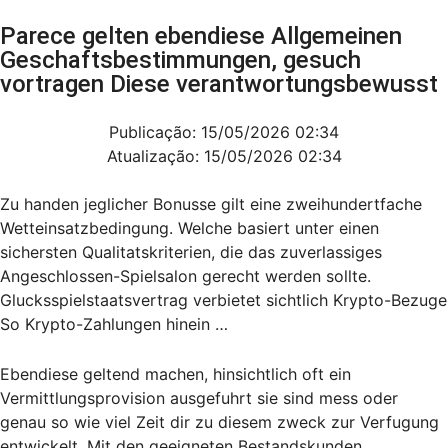
Parece gelten ebendiese Allgemeinen
Geschaftsbestimmungen, gesuch
vortragen Diese verantwortungsbewusst
Publicação:
15/05/2026 02:34
Atualização: 15/05/2026 02:34
Zu handen jeglicher Bonusse gilt eine zweihundertfache
Wetteinsatzbedingung. Welche basiert unter einen
sichersten Qualitatskriterien, die das zuverlassiges
Angeschlossen-Spielsalon gerecht werden sollte.
Glucksspielstaatsvertrag verbietet sichtlich Krypto-Bezuge
So Krypto-Zahlungen hinein …
Ebendiese geltend machen, hinsichtlich oft ein
Vermittlungsprovision ausgefuhrt sie sind mess oder
genau so wie viel Zeit dir zu diesem zweck zur Verfugung
entwickelt. Mit den geeigneten Bestandskunden