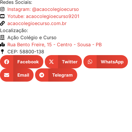
Redes Sociais:
Instagram: @acaocolegioecurso
Yotube: acaocolegioecurso9201
acaocolegioecurso.com.br
Localização:
Ação Colégio e Curso
Rua Bento Freire, 15 - Centro - Sousa - PB
CEP: 58800-138
Facebook
Twitter
WhatsApp
Email
Telegram