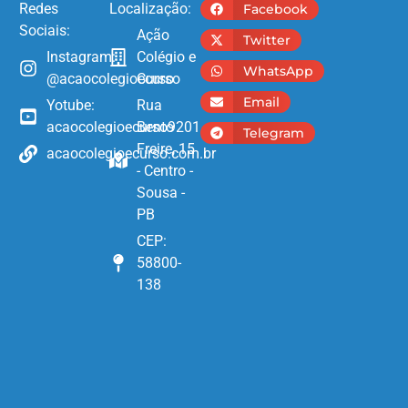
Redes
Localização:
Facebook
Sociais:
Ação
Twitter
Instagram:
Colégio e
WhatsApp
@acaocolegioecurso
Curso
Email
Yotube:
Rua
acaocolegioecurso9201
Bento
Telegram
Freire, 15
acaocolegioecurso.com.br
- Centro -
Sousa -
PB
CEP:
58800-
138