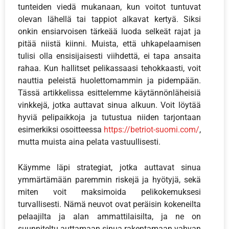
tunteiden viedä mukanaan, kun voitot tuntuvat
olevan lähellä tai tappiot alkavat kertyä. Siksi
onkin ensiarvoisen tärkeää luoda selkeät rajat ja
pitää niistä kiinni. Muista, että uhkapelaamisen
tulisi olla ensisijaisesti viihdettä, ei tapa ansaita
rahaa. Kun hallitset pelikassaasi tehokkaasti, voit
nauttia peleistä huolettomammin ja pidempään.
Tässä artikkelissa esittelemme käytännönläheisiä
vinkkejä, jotka auttavat sinua alkuun. Voit löytää
hyviä pelipaikkoja ja tutustua niiden tarjontaan
esimerkiksi osoitteessa
https://betriot-suomi.com/
,
mutta muista aina pelata vastuullisesti.
Käymme läpi strategiat, jotka auttavat sinua
ymmärtämään paremmin riskejä ja hyötyjä, sekä
miten voit maksimoida pelikokemuksesi
turvallisesti. Nämä neuvot ovat peräisin kokeneilta
pelaajilta ja alan ammattilaisilta, ja ne on
suunniteltu auttamaan sinua rakentamaan vahvan