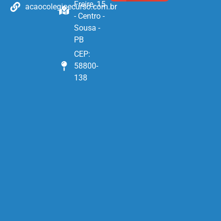
Freire, 15
acaocolegioecurso.com.br
- Centro -
Sousa -
PB
CEP:
58800-
138