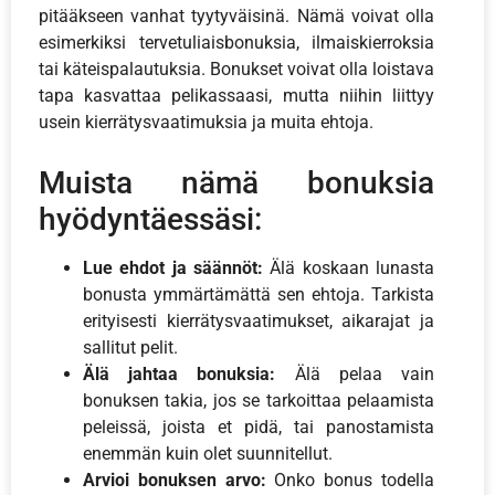
pitääkseen vanhat tyytyväisinä. Nämä voivat olla
esimerkiksi tervetuliaisbonuksia, ilmaiskierroksia
tai käteispalautuksia. Bonukset voivat olla loistava
tapa kasvattaa pelikassaasi, mutta niihin liittyy
usein kierrätysvaatimuksia ja muita ehtoja.
Muista nämä bonuksia
hyödyntäessäsi:
Lue ehdot ja säännöt:
Älä koskaan lunasta
bonusta ymmärtämättä sen ehtoja. Tarkista
erityisesti kierrätysvaatimukset, aikarajat ja
sallitut pelit.
Älä jahtaa bonuksia:
Älä pelaa vain
bonuksen takia, jos se tarkoittaa pelaamista
peleissä, joista et pidä, tai panostamista
enemmän kuin olet suunnitellut.
Arvioi bonuksen arvo:
Onko bonus todella