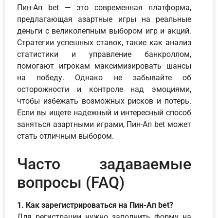
Пин-Ап bet — это современная платформа,
предлагающая азартные игры на реальные
деньги с великолепным выбором игр и акций.
Стратегии успешных ставок, такие как анализ
статистики и управление банкроллом,
помогают игрокам максимизировать шансы
на победу. Однако не забывайте об
осторожности и контроле над эмоциями,
чтобы избежать возможных рисков и потерь.
Если вы ищете надежный и интересный способ
заняться азартными играми, Пин-Ап bet может
стать отличным выбором.
Часто задаваемые
вопросы (FAQ)
1. Как зарегистрироваться на Пин-Ап bet?
Для регистрации нужно заполнить форму на