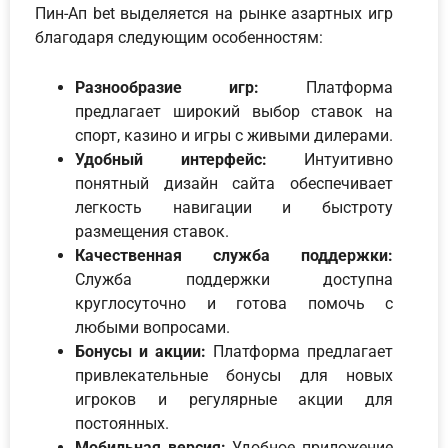
Пин-Ап bet выделяется на рынке азартных игр
благодаря следующим особенностям:
Разнообразие игр:
Платформа
предлагает широкий выбор ставок на
спорт, казино и игры с живыми дилерами.
Удобный интерфейс:
Интуитивно
понятный дизайн сайта обеспечивает
легкость навигации и быстроту
размещения ставок.
Качественная служба поддержки:
Служба поддержки доступна
круглосуточно и готова помочь с
любыми вопросами.
Бонусы и акции:
Платформа предлагает
привлекательные бонусы для новых
игроков и регулярные акции для
постоянных.
Мобильная версия:
Удобное приложение