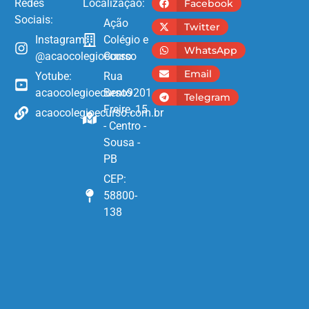
Redes
Localização:
Facebook
Sociais:
Ação
Twitter
Instagram:
Colégio e
WhatsApp
@acaocolegioecurso
Curso
Email
Yotube:
Rua
acaocolegioecurso9201
Bento
Telegram
Freire, 15
acaocolegioecurso.com.br
- Centro -
Sousa -
PB
CEP:
58800-
138