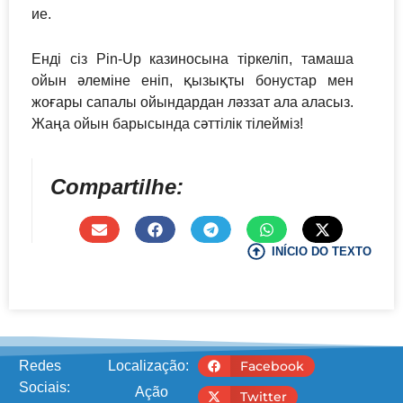
ие.
Енді сіз Pin-Up казиносына тіркеліп, тамаша
ойын әлеміне еніп, қызықты бонустар мен
жоғары сапалы ойындардан ләззат ала аласыз.
Жаңа ойын барысында сәттілік тілейміз!
Compartilhe:
INÍCIO DO TEXTO
Redes
Localização:
Facebook
Sociais:
Ação
Twitter