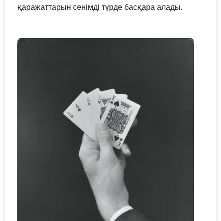
қаражаттарын сенімді түрде басқара алады.