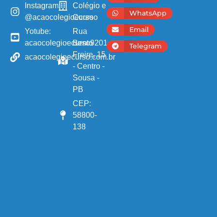
Instagram:
Colégio e
WhatsApp
@acaocolegioecurso
Curso
Email
Yotube:
Rua
acaocolegioecurso9201
Bento
Telegram
Freire, 15
acaocolegioecurso.com.br
- Centro -
Sousa -
PB
CEP:
58800-
138