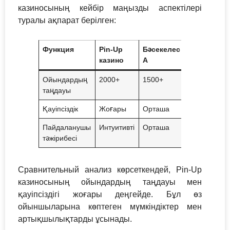
казиносының кейбір маңызды аспектілері
туралы ақпарат берілген:
Функция
Pin-Up
Бәсекелес
Бәсекелес
казино
A
B
Ойындардың
2000+
1500+
1800+
таңдауы
Қауіпсіздік
Жоғары
Орташа
Негізгі
Пайдаланушы
Интуитивті
Орташа
Негізгі
тәжірибесі
Сравнительный анализ көрсеткендей, Pin-Up
казиносының ойындардың таңдауы мен
қауіпсіздігі жоғары деңгейде. Бұл өз
ойыншыларына көптеген мүмкіндіктер мен
артықшылықтарды ұсынады.