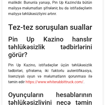
malikdir. Bununla yanaşı, Pin Up Kazino’da bütün
maliyyə məlumatları şifrələnir, bu da istifadəçilərin
maliyyə təhlükəsizliyini artırır.
Tez-tez soruşulan suallar
Pin Up Kazino hanslır
təhlükəsizlik tədbirlərini
görür?
Pin Up Kazino, istifadəçilər üçün təhlükəsizlik
tədbirləri, şifrələmə, iki faktorlu autentifikasiya,
lisenziyalı oyun və məlumatların qorunması ilə
təmin edir
https://www.whiterabbittruck.com/
.
Oyunçuların hesablarının
təhlükəsizliyini necə təmin