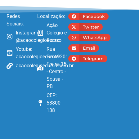
Redes
Localização:
Facebook
Sociais:
Ação
Twitter
Instagram:
Colégio e
WhatsApp
@acaocolegioecurso
Curso
Email
Yotube:
Rua
acaocolegioecurso9201
Bento
Telegram
Freire, 15
acaocolegioecurso.com.br
- Centro -
Sousa -
PB
CEP:
58800-
138