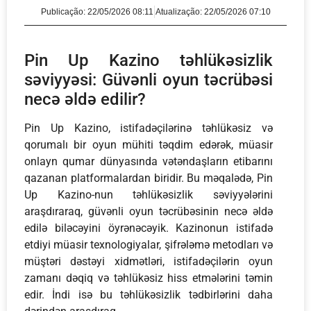
Publicação:
22/05/2026 08:11
Atualização: 22/05/2026 07:10
Pin Up Kazino təhlükəsizlik
səviyyəsi: Güvənli oyun təcrübəsi
necə əldə edilir?
Pin Up Kazino, istifadəçilərinə təhlükəsiz və
qorumalı bir oyun mühiti təqdim edərək, müasir
onlayn qumar dünyasında vətəndaşların etibarını
qazanan platformalardan biridir. Bu məqalədə, Pin
Up Kazino-nun təhlükəsizlik səviyyələrini
araşdıraraq, güvənli oyun təcrübəsinin necə əldə
edilə biləcəyini öyrənəcəyik. Kazinonun istifadə
etdiyi müasir texnologiyalar, şifrələmə metodları və
müştəri dəstəyi xidmətləri, istifadəçilərin oyun
zamanı dəqiq və təhlükəsiz hiss etmələrini təmin
edir. İndi isə bu təhlükəsizlik tədbirlərini daha