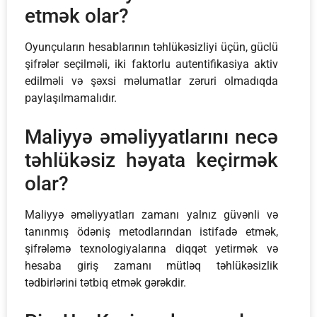
etmək olar?
Oyunçuların hesablarının təhlükəsizliyi üçün, güclü
şifrələr seçilməli, iki faktorlu autentifikasiya aktiv
edilməli və şəxsi məlumatlar zəruri olmadıqda
paylaşılmamalıdır.
Maliyyə əməliyyatlarını necə
təhlükəsiz həyata keçirmək
olar?
Maliyyə əməliyyatları zamanı yalnız güvənli və
tanınmış ödəniş metodlarından istifadə etmək,
şifrələmə texnologiyalarına diqqət yetirmək və
hesaba giriş zamanı mütləq təhlükəsizlik
tədbirlərini tətbiq etmək gərəkdir.