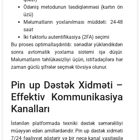
Ödəniş metodunun təsdiqlənməsi (kartın ön
üzü)
Məlumatların yoxlanılması müddəti: 24-48
saat
İki faktorlu autentifikasiya (2FA) seçimi
Bu proses optimallaşdırılıb: sənədlər yükləndikdən
sonra avtomatik yoxlama sistemi işə düşür.
Məlumatların təhlükəsizliyi üçün, istifadəçilərə hər
zaman güclü şifrələr seçmək tövsiyə olunur.
Pin up Dəstək Xidməti –
Effektiv Kommunikasiya
Kanalları
İstənilən platformada texniki dəstək səmərəliliyi
müəyyən edən amillərdəndir. Pin up dəstək xidməti
7/24 fəaliyyət göstərir və bir neçə kanal vasitəsilə