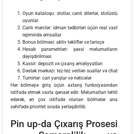
Oyun kataloqu: slotlar, canlı dilerlər, stolüstü
oyunlar
Canlı mərclər: idman tədbirləri üçün real vaxt
rejimində əmsallar
Bonus bölməsi: aktiv təkliflər və tarixçə
Hesab parametrləri: şəxsi məlumatların
dəyişdirilməsi
Kassir: depozit və çıxarış əməliyyatları
Dəstək mərkəzi: tez-tez verilən suallar və chat
Turnirlər: cari yarışlar və nəticələr
Hər bölməyə giriş üçün axtarış funksiyasından
istifadə etmək vaxta qənaət edir. Məlumatları təhlil
edərək, ən çox istifadə olunan bölmələr ana
səhifədə prioritet sırada yerləşdirilib.
Pin up-da Çıxarış Prosesi