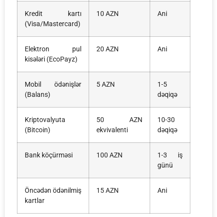
Kredit kartı
10 AZN
Ani
(Visa/Mastercard)
Elektron pul
20 AZN
Ani
kisələri (EcoPayz)
Mobil ödənişlər
5 AZN
1-5
(Balans)
dəqiqə
Kriptovalyuta
50 AZN
10-30
(Bitcoin)
ekvivalenti
dəqiqə
Bank köçürməsi
100 AZN
1-3 iş
günü
Öncədən ödənilmiş
15 AZN
Ani
kartlar