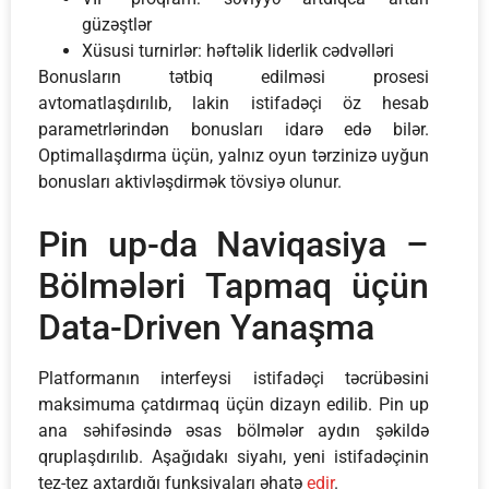
güzəştlər
Xüsusi turnirlər: həftəlik liderlik cədvəlləri
Bonusların tətbiq edilməsi prosesi
avtomatlaşdırılıb, lakin istifadəçi öz hesab
parametrlərindən bonusları idarə edə bilər.
Optimallaşdırma üçün, yalnız oyun tərzinizə uyğun
bonusları aktivləşdirmək tövsiyə olunur.
Pin up-da Naviqasiya –
Bölmələri Tapmaq üçün
Data-Driven Yanaşma
Platformanın interfeysi istifadəçi təcrübəsini
maksimuma çatdırmaq üçün dizayn edilib. Pin up
ana səhifəsində əsas bölmələr aydın şəkildə
qruplaşdırılıb. Aşağıdakı siyahı, yeni istifadəçinin
tez-tez axtardığı funksiyaları əhatə
edir
.