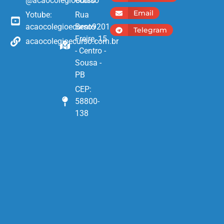
@acaocolegioecurso
Curso
Email
Yotube:
Rua
acaocolegioecurso9201
Bento
Telegram
Freire, 15
acaocolegioecurso.com.br
- Centro -
Sousa -
PB
CEP:
58800-
138