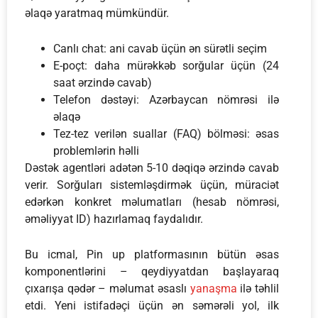
əlaqə yaratmaq mümkündür.
Canlı chat: ani cavab üçün ən sürətli seçim
E-poçt: daha mürəkkəb sorğular üçün (24
saat ərzində cavab)
Telefon dəstəyi: Azərbaycan nömrəsi ilə
əlaqə
Tez-tez verilən suallar (FAQ) bölməsi: əsas
problemlərin həlli
Dəstək agentləri adətən 5-10 dəqiqə ərzində cavab
verir. Sorğuları sistemləşdirmək üçün, müraciət
edərkən konkret məlumatları (hesab nömrəsi,
əməliyyat ID) hazırlamaq faydalıdır.
Bu icmal, Pin up platformasının bütün əsas
komponentlərini – qeydiyyatdan başlayaraq
çıxarışa qədər – məlumat əsaslı
yanaşma
ilə təhlil
etdi. Yeni istifadəçi üçün ən səmərəli yol, ilk