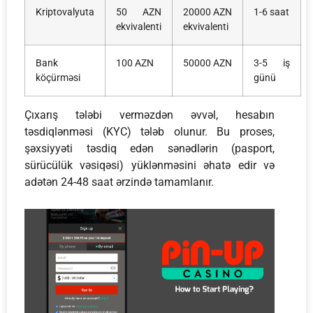
Kriptovalyuta
50 AZN
20000 AZN
1-6 saat
ekvivalenti
ekvivalenti
Bank
100 AZN
50000 AZN
3-5 iş
köçürməsi
günü
Çıxarış tələbi verməzdən əvvəl, hesabın
təsdiqlənməsi (KYC) tələb olunur. Bu proses,
şəxsiyyəti təsdiq edən sənədlərin (pasport,
sürücülük vəsiqəsi) yüklənməsini əhatə edir və
adətən 24-48 saat ərzində tamamlanır.