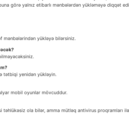
 buna görə yalnız etibarlı mənbələrdən yükləməyə diqqət edi
f mənbələrindən yükləyə bilərsiniz.
rəcək?
bilməyəcəksiniz.
yəm?
ə tətbiqi yenidən yükləyin.
ulyar mobil oyunlar mövcuddur.
təhlükəsiz ola bilər, amma mütləq antivirus proqramları ilə