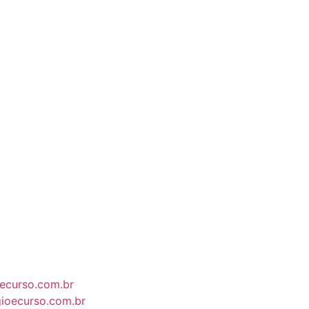
ecurso.com.br
ioecurso.com.br