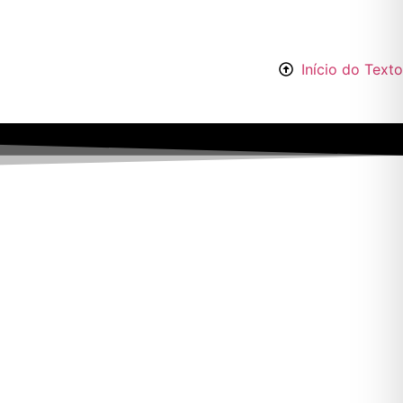
Início do Texto