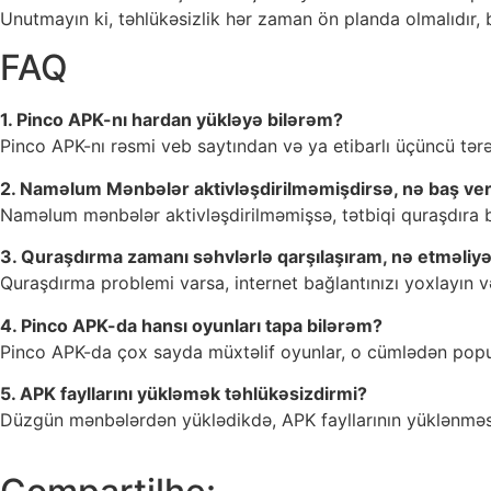
Unutmayın ki, təhlükəsizlik hər zaman ön planda olmalıdır,
FAQ
1. Pinco APK-nı hardan yükləyə bilərəm?
Pinco APK-nı rəsmi veb saytından və ya etibarlı üçüncü tərə
2. Naməlum Mənbələr aktivləşdirilməmişdirsə, nə baş ve
Naməlum mənbələr aktivləşdirilməmişsə, tətbiqi quraşdıra 
3. Quraşdırma zamanı səhvlərlə qarşılaşıram, nə etməli
Quraşdırma problemi varsa, internet bağlantınızı yoxlayın v
4. Pinco APK-da hansı oyunları tapa bilərəm?
Pinco APK-da çox sayda müxtəlif oyunlar, o cümlədən pop
5. APK fayllarını yükləmək təhlükəsizdirmi?
Düzgün mənbələrdən yüklədikdə, APK fayllarının yüklənməsi 