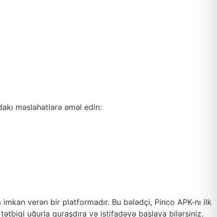
ıdakı məsləhətlərə əməl edin:
mkan verən bir platformadır. Bu bələdçi, Pinco APK-nı ilk
ətbiqi uğurla quraşdıra və istifadəyə başlaya bilərsiniz.