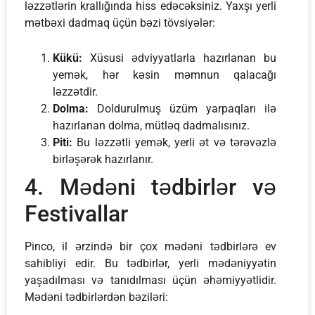
ləzzətlərin krallığında hiss edəcəksiniz. Yaxşı yerli
mətbəxi dadmaq üçün bəzi tövsiyələr:
Kükü:
Xüsusi ədviyyatlarla hazırlanan bu
yemək, hər kəsin məmnun qalacağı
ləzzətdir.
Dolma:
Doldurulmuş üzüm yarpaqları ilə
hazırlanan dolma, mütləq dadmalısınız.
Piti:
Bu ləzzətli yemək, yerli ət və tərəvəzlə
birləşərək hazırlanır.
4. Mədəni tədbirlər və
Festivallar
Pinco, il ərzində bir çox mədəni tədbirlərə ev
sahibliyi edir. Bu tədbirlər, yerli mədəniyyətin
yaşadılması və tanıdılması üçün əhəmiyyətlidir.
Mədəni tədbirlərdən bəziləri: