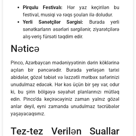
Pirqulu Festivalı:
Hər yaz keçirilən bu
festival, musiqi və rəqs şouları ilə doludur.
Yerli Sənətçilər Sərgisi:
Burada yerli
sənətkarların əsərləri sərgilənir, ziyarətçilərə
alış-veriş fürsəti təqdim edir.
Nəticə
Pinco, Azərbaycan mədəniyyətinin dərin köklərinə
açılan bir pəncərədir. Burada yerləşən tarixi
abidələr, gözəl təbiət və ləzzətli mətbəx səfərinizi
unudulmaz edəcək. Hər kəs üçün bir şey var, odur
ki, bu şirin bölgəyə səyahət planlarınızı mütləq
edin. Pinco’da keçirəcəyiniz zaman yalnız gözəl
anlar deyil, eyni zamanda unudulmaz təcrübələr
yaşayacaqsınız.
Tez-tez Verilən Suallar