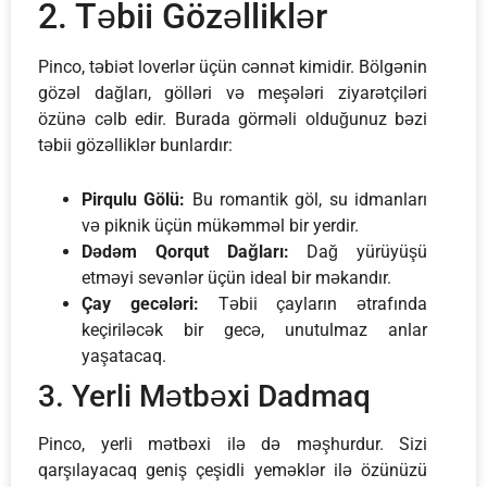
2. Təbii Gözəlliklər
Pinco, təbiət loverlər üçün cənnət kimidir. Bölgənin
gözəl dağları, gölləri və meşələri ziyarətçiləri
özünə cəlb edir. Burada görməli olduğunuz bəzi
təbii gözəlliklər bunlardır:
Pirqulu Gölü:
Bu romantik göl, su idmanları
və piknik üçün mükəmməl bir yerdir.
Dədəm Qorqut Dağları:
Dağ yürüyüşü
etməyi sevənlər üçün ideal bir məkandır.
Çay gecələri:
Təbii çayların ətrafında
keçiriləcək bir gecə, unutulmaz anlar
yaşatacaq.
3. Yerli Mətbəxi Dadmaq
Pinco, yerli mətbəxi ilə də məşhurdur. Sizi
qarşılayacaq geniş çeşidli yeməklər ilə özünüzü