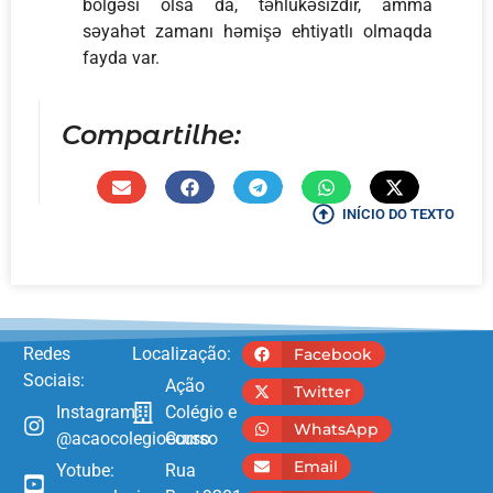
bölgəsi olsa da, təhlükəsizdir, amma
səyahət zamanı həmişə ehtiyatlı olmaqda
fayda var.
Compartilhe:
INÍCIO DO TEXTO
Redes
Localização:
Facebook
Sociais:
Ação
Twitter
Instagram:
Colégio e
WhatsApp
@acaocolegioecurso
Curso
Email
Yotube:
Rua