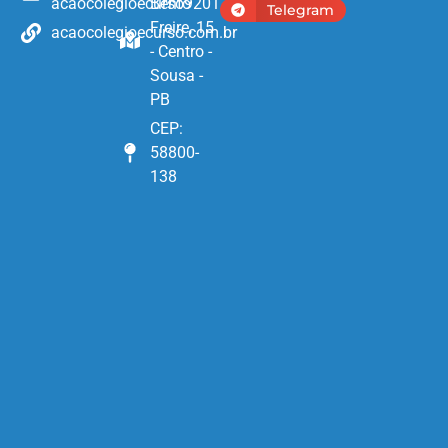
acaocolegioecurso9201
Bento
Telegram
Freire, 15
acaocolegioecurso.com.br
- Centro -
Sousa -
PB
CEP:
58800-
138