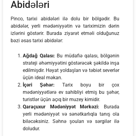
Abidələri
Pinco, tarixi abidələri ilə dolu bir bölgədir. Bu
abidələr, yerli mədəniyyətin və tariximizin dərin
izlərini göstərir. Burada ziyarət etməli olduğunuz
bəzi əsas tarixi abidələr:
Ağdağ Qalası:
Bu müdafiə qalası, bölgənin
strateji əhəmiyyətini göstərəcək şəkildə inşa
edilmişdir. Həyat yoldaşları və təbiət severlər
üçün ideal məkan.
İçəri Şəhər:
Tarix boyu bir çox
mədəniyyətlərə ev sahibliyi etmiş bu şəhər,
turistlər üçün açıq bir muzey kimidir.
Qaraçuxur Mədəniyyət Mərkəzi:
Burada
yerli mədəniyyət və sənətkarlıqla tanış ola
biləcəksiniz. Səhnə şouları və sərgilər ilə
doludur.