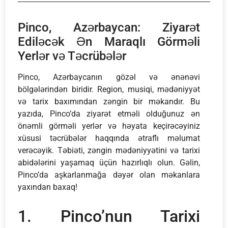
Pinco, Azərbaycan: Ziyarət
Ediləcək Ən Maraqlı Görməli
Yerlər və Təcrübələr
Pinco, Azərbaycanın gözəl və ənənəvi
bölgələrindən biridir. Region, musiqi, mədəniyyət
və tarix baxımından zəngin bir məkandır. Bu
yazıda, Pinco’da ziyarət etməli olduğunuz ən
önəmli görməli yerlər və həyata keçirəcəyiniz
xüsusi təcrübələr haqqında ətraflı məlumat
verəcəyik. Təbiəti, zəngin mədəniyyətini və tarixi
abidələrini yaşamaq üçün hazırlıqlı olun. Gəlin,
Pinco’da aşkarlanmağa dəyər olan məkanlara
yaxından baxaq!
1. Pinco’nun Tarixi