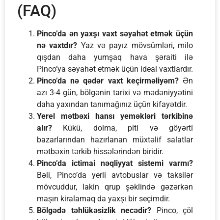
(FAQ)
Pinco’da ən yaxşı vaxt səyahət etmək üçün
nə vaxtdır?
Yaz və payız mövsümləri, milo
qışdan daha yumşaq hava şəraiti ilə
Pinco’ya səyahət etmək üçün ideal vaxtlardır.
Pinco’da nə qədər vaxt keçirməliyəm?
Ən
azı 3-4 gün, bölgənin tarixi və mədəniyyətini
daha yaxından tanımağınız üçün kifayətdir.
Yerel mətbəxi hansı yeməkləri tərkibinə
alır?
Kükü, dolma, piti və göyərti
bazarlarından hazırlanan müxtəlif salatlar
mətbəxin tərkib hissələrindən biridir.
Pinco’da ictimai nəqliyyat sistemi varmı?
Bəli, Pinco’da yerli avtobuslar və taksilər
mövcuddur, lakin qrup şəklində gəzərkən
maşın kiralamaq da yaxşı bir seçimdir.
Bölgədə təhlükəsizlik necədir?
Pinco, çöl