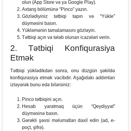
olun (App Store və ya Google Play).
Axtarış bölümünə “Pinco” yazın.
Gözlədiyiniz tətbiqi tapın və “Yükle”
düyməsini basın.
Yükləmənin tamalamasını gözləyin.
Tətbiqi açın və tələb olunan icazələri verin.
2. Tətbiqi Konfiqurasiya
Etmək
Tətbiqi yüklədikdən sonra, onu düzgün şəkildə
konfiqurasiya etmək vacibdir. Aşağıdakı addımları
izləyərək bunu edə bilərsiniz:
Pinco tətbiqini açın.
Hesab yaratmaq üçün “Qeydiyyat”
düyməsinə basın.
Gərəkli şəxsi məlumatları daxil edin (ad, e-
poçt, şifrə).