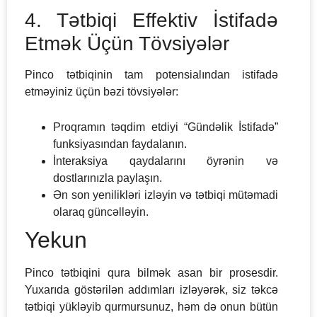
4. Tətbiqi Effektiv İstifadə
Etmək Üçün Tövsiyələr
Pinco tətbiqinin tam potensialından istifadə
etməyiniz üçün bəzi tövsiyələr:
Proqramın təqdim etdiyi “Gündəlik İstifadə”
funksiyasından faydalanın.
İnteraksiya qaydalarını öyrənin və
dostlarınızla paylaşın.
Ən son yenilikləri izləyin və tətbiqi mütəmadi
olaraq güncəlləyin.
Yekun
Pinco tətbiqini qura bilmək asan bir prosesdir.
Yuxarıda göstərilən addımları izləyərək, siz təkcə
tətbiqi yükləyib qurmursunuz, həm də onun bütün