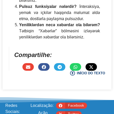
bilərsiniz.
Pulsuz funksiyalar nələrdir?
İnteraksiya,
yemək və içkilər haqqında məlumat əldə
etmə, dostlarla paylaşma pulsuzdur.
Yeniliklərdən necə xəbərdar ola bilərəm?
Tətbiqin “Xəbərlər” bölməsini izləyərək
yeniliklərdən xəbərdar ola bilərsiniz.
Compartilhe:
INÍCIO DO TEXTO
Redes
Localização:
Facebook
Sociais:
Ação