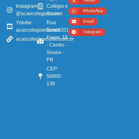
Twitter
Instagram:
Colégio e
WhatsApp
@acaocolegioecurso
Curso
Email
Yotube:
Rua
acaocolegioecurso9201
Bento
Telegram
Freire, 15
acaocolegioecurso.com.br
- Centro -
Sousa -
PB
CEP:
58800-
138