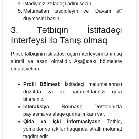
İstədiyiniz istifadəçi adını seçin.
Məlumatları təsdiqləyin və “Davam et”
düyməsini basın.
3. Tətbiqin İstifadəçi
İnterfeysi ilə Tanış olmaq
Pinco tətbiqinin istifadəsi üçün interfeysini tanımaq
sürətli və asan olmalıdır. Aşağıdakı bölmələrə
diqqət yetirin:
Profil Bölməsi:
İstifadəçi məlumatlarınızı
düzəldə və öz parametrlərinizi qura
bilərsiniz.
İnteraksiya Bölməsi:
Dostlarınızla
paylaşma və əlaqə qurma imkanı var.
Qida və İçki İnformasiyası:
Tətbiq,
yeməklər və içkilər haqqında ətraflı məlumat
təqdim edir.