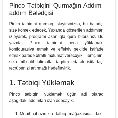
Pinco Tətbiqini Qurmağın Addım-
addım Bələdçisi
Pinco tətbiqini qurmaq istəyirsinizsə, bu bələdçi
sizə kömək edəcək. Yuxarıda göstərilən addımları
izləyərək, proqramı asanlıqla qura bilərsiniz. Bu
yazıda, Pinco tətbiqini necə yükləmək,
konfiqurasiya etmək və effektiv şəkildə istifadə
etmək barədə ətraflı məlumat verəcəyik. Həmçinin,
sizə müxtəlif təlimatlar təqdim edərək istifadəçi
təcrübənizi artırmağı hədəfləyirik.
1. Tətbiqi Yükləmək
Pinco tətbiqini yükləmək üçün adi olaraq
aşağıdakı addımları izah edəcəyik:
Mobil cihazınızın tətbiq mağazasına daxil