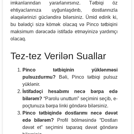
imkanlarından yararlanırsınız. Tətbiqi öz
ehtiyaclarınıza uyğunlaşdırıb, dostlarınızla
əlaqələrinizi gücləndirə bilərsiniz. Ümid edirik ki,
bu bələdçi sizə kömək olacaq və Pinco tətbiqini
maksimum dərəcədə istifadə etməyinizə yardımçı
olacaq.
Tez-tez Verilən Suallar
Pinco tətbiqinin yüklənməsi
pulsuzdurmu?
Bəli, Pinco tətbiqi pulsuz
yüklənir.
İstifadəçi hesabımı necə bərpa edə
bilərəm?
“Parolu unuttum” seçimini seçib, e-
poçtunuza bərpa linki göndərə bilərsiniz.
Pinco tətbiqində dostlarımı necə dəvət
edə bilərəm?
Profil bölməsində “Dostları
dəvət et” seçimini taparaq dəvət göndərə