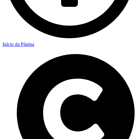
Início da Página