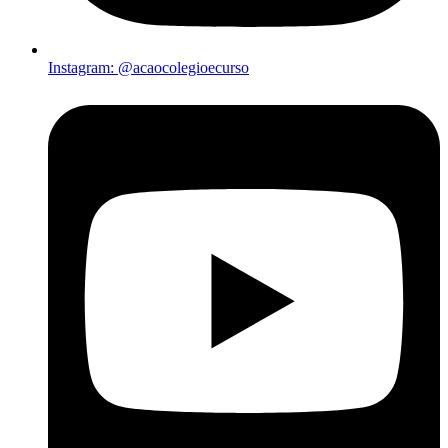
Instagram: @acaocolegioecurso