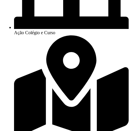
Ação Colégio e Curso