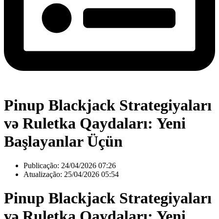
Pinup Blackjack Strategiyaları
və Ruletka Qaydaları: Yeni
Başlayanlar Üçün
Publicação:
24/04/2026 07:26
Atualização: 25/04/2026 05:54
Pinup Blackjack Strategiyaları
və Ruletka Qaydaları: Yeni