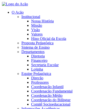
Ir
para
O Ação
o
Institucional
conteúdo
Nossa História
Missão
Visão
Valores
Hino Oficial da Escola
Proposta Pedagógica
Sistema de Ensino
Departamentos
Diretoria
Financeiro
Secretaria Escolar
Lojinha
Equipe Pedagógica
Direção
Professores
Coordenação Infantil
Coordenação Fundamental
Coordenação Médio
Coordenação do Bilíngue
Comitê Socioeducacional
Informações Acadêmicas