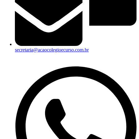
secretaria@acaocolegioecurso.com.br