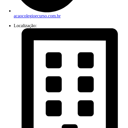
acaocolegioecurso.com.br
Localização: