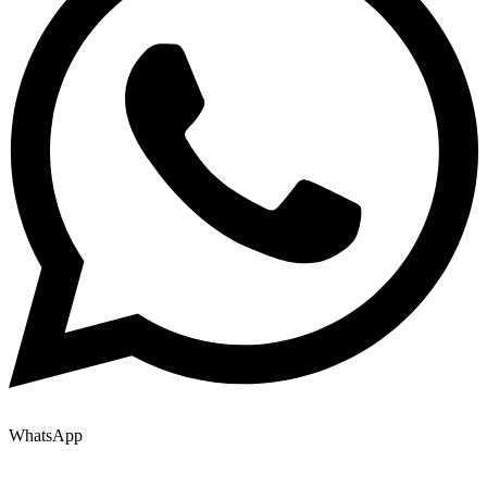
WhatsApp