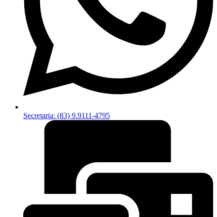
Secretaria: (83) 9.9111-4795