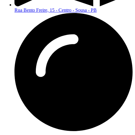
Rua Bento Freire, 15 - Centro - Sousa - PB