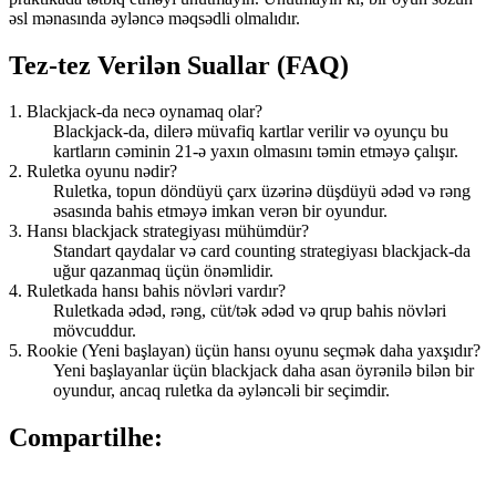
əsl mənasında əyləncə məqsədli olmalıdır.
Tez-tez Verilən Suallar (FAQ)
1. Blackjack-da necə oynamaq olar?
Blackjack-da, dilerə müvafiq kartlar verilir və oyunçu bu
kartların cəminin 21-ə yaxın olmasını təmin etməyə çalışır.
2. Ruletka oyunu nədir?
Ruletka, topun döndüyü çarx üzərinə düşdüyü ədəd və rəng
əsasında bahis etməyə imkan verən bir oyundur.
3. Hansı blackjack strategiyası mühümdür?
Standart qaydalar və card counting strategiyası blackjack-da
uğur qazanmaq üçün önəmlidir.
4. Ruletkada hansı bahis növləri vardır?
Ruletkada ədəd, rəng, cüt/tək ədəd və qrup bahis növləri
mövcuddur.
5. Rookie (Yeni başlayan) üçün hansı oyunu seçmək daha yaxşıdır?
Yeni başlayanlar üçün blackjack daha asan öyrənilə bilən bir
oyundur, ancaq ruletka da əyləncəli bir seçimdir.
Compartilhe: