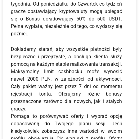
tygodnia. Od poniedziałku do Czwartek co tydzień
gracze obstawiający kryptowaluty mogą ubiegać
się o Bonus doładowujący 50% do 500 USDT.
Pełna wypłata, niezależnie od tego, co wydarzy się
później.
Dokładamy starań, aby wszystkie płatności były
bezpieczne i przejrzyste, a obsługa klienta służy
pomocą na każdym etapie realizowania transakcji.
Maksymalny limit cashbacku może wynosić
nawet 2000 PLN, w zależności od aktywności.
Cały pakiet ważny jest przez 7 dni od momentu
rejestracji konta. Oferujemy różne bonusy
przeznaczone zarówno dla nowych, jak i stałych
graczy.
Pomaga to porównywać oferty i wybrać opcję
dopasowaną do Twojego planu sesji. Jeśli
kiedykolwiek zobaczysz inne wartości w swoim
profilu, obowiązują Cię warunki z profilu. Oferty