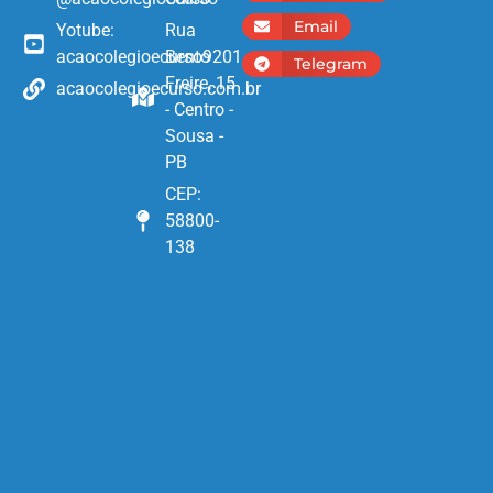
Email
Yotube:
Rua
acaocolegioecurso9201
Bento
Telegram
Freire, 15
acaocolegioecurso.com.br
- Centro -
Sousa -
PB
CEP:
58800-
138