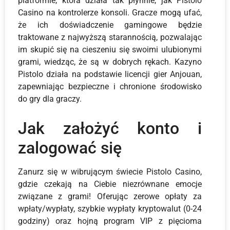
platformie, która działa tak płynnie, jak Pistolo
Casino na kontrolerze konsoli. Gracze mogą ufać,
że ich doświadczenie gamingowe będzie
traktowane z najwyższą starannością, pozwalając
im skupić się na cieszeniu się swoimi ulubionymi
grami, wiedząc, że są w dobrych rękach. Kazyno
Pistolo działa na podstawie licencji gier Anjouan,
zapewniając bezpieczne i chronione środowisko
do gry dla graczy.
Jak założyć konto i
zalogować się
Zanurz się w wibrującym świecie Pistolo Casino,
gdzie czekają na Ciebie niezrównane emocje
związane z grami! Oferując zerowe opłaty za
wpłaty/wypłaty, szybkie wypłaty kryptowalut (0-24
godziny) oraz hojną program VIP z pięcioma