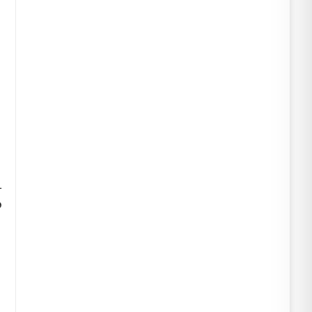
l
-
ə