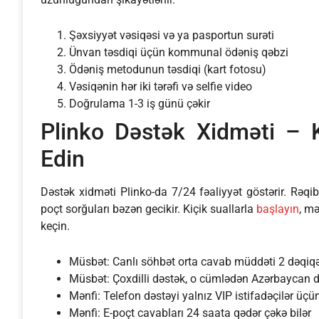
Şəxsiyyət vəsiqəsi və ya pasportun surəti
Ünvan təsdiqi üçün kommunal ödəniş qəbzi
Ödəniş metodunun təsdiqi (kart fotosu)
Vəsiqənin hər iki tərəfi və selfie video
Doğrulama 1-3 iş günü çəkir
Plinko Dəstək Xidməti – K
Edin
Dəstək xidməti Plinko-da 7/24 fəaliyyət göstərir. Rəqib
poçt sorğuları bəzən gecikir. Kiçik suallarla
başlayın
, m
keçin.
Müsbət: Canlı söhbət orta cavab müddəti 2 dəqiq
Müsbət: Çoxdilli dəstək, o cümlədən Azərbaycan di
Mənfi: Telefon dəstəyi yalnız VIP istifadəçilər üçü
Mənfi: E-poçt cavabları 24 saata qədər çəkə bilər