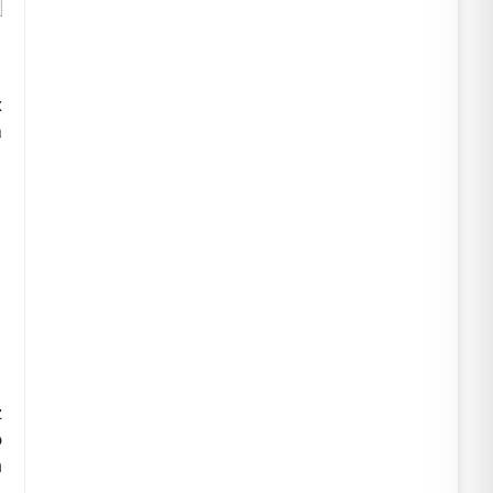
x
a
z
o
n