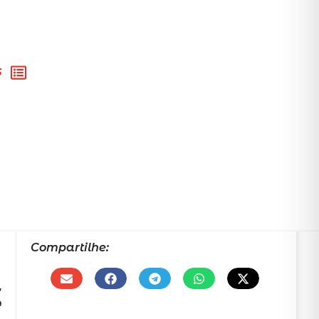
ŞƏN İCMALI – MÜSBƏT
Compartilhe:
,
ə