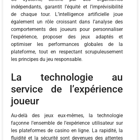
indépendants, garantit l’équité et l’imprévisibilité
de chaque tour. L’intelligence artificielle joue
également un rôle croissant dans l’analyse des
comportements des joueurs pour personnaliser
l’expérience, proposer des jeux adaptés et
optimiser les performances globales de la
plateforme, tout en respectant scrupuleusement
les principes du jeu responsable.
La technologie au
service de l’expérience
joueur
Au-delà des jeux eux-mêmes, la technologie
façonne l’ensemble de l’expérience utilisateur sur
les plateformes de casino en ligne. La rapidité, la
fluidité et la sécurité sont devenues des attentes