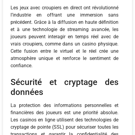
Les jeux avec croupiers en direct ont révolutionné
l’industrie en offrant une immersion sans
précédent. Grâce à la diffusion en haute définition
et à une technologie de streaming avancée, les
joueurs peuvent interagir en temps réel avec de
vrais croupiers, comme dans un casino physique.
Cette fusion entre le virtuel et le réel crée une
atmosphère unique et renforce le sentiment de
confiance.
Sécurité et cryptage des
données
La protection des informations personnelles et
financières des joueurs est une priorité absolue.
Les casinos en ligne utilisent des technologies de
cryptage de pointe (SSL) pour sécuriser toutes les
transactions et garantir la confidentialité des