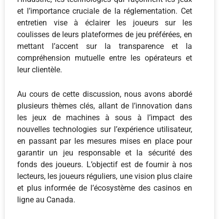
et l’importance cruciale de la réglementation. Cet
entretien vise à éclairer les joueurs sur les
coulisses de leurs plateformes de jeu préférées, en
mettant l’accent sur la transparence et la
compréhension mutuelle entre les opérateurs et
leur clientèle.
Au cours de cette discussion, nous avons abordé
plusieurs thèmes clés, allant de l’innovation dans
les jeux de machines à sous à l’impact des
nouvelles technologies sur l’expérience utilisateur,
en passant par les mesures mises en place pour
garantir un jeu responsable et la sécurité des
fonds des joueurs. L’objectif est de fournir à nos
lecteurs, les joueurs réguliers, une vision plus claire
et plus informée de l’écosystème des casinos en
ligne au Canada.