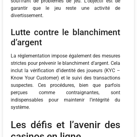
souffrant de problèmes de jeu. L’objectif est de
garantir que le jeu reste une activité de
divertissement.
Lutte contre le blanchiment
d’argent
La réglementation impose également des mesures
strictes pour prévenir le blanchiment d’argent. Cela
inclut la vérification d’identité des joueurs (KYC –
Know Your Customer) et le suivi des transactions
suspectes. Ces procédures, bien que parfois
perçues comme contraignantes, sont
indispensables pour maintenir l’intégrité du
système.
Les défis et l’avenir des
casinos en ligne