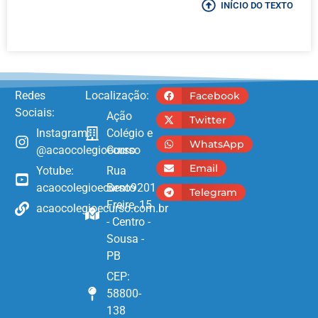
INÍCIO DO TEXTO
Redes
Localização:
Facebook
Sociais:
Ação
Twitter
Instagram:
Colégio e
WhatsApp
@acaocolegioecurso
Curso
Email
Yotube:
Rua
acaocolegioecurso9201
Bento
Telegram
Freire, 15
acaocolegioecurso.com.br
- Centro -
Sousa -
PB
CEP:
58800-
138