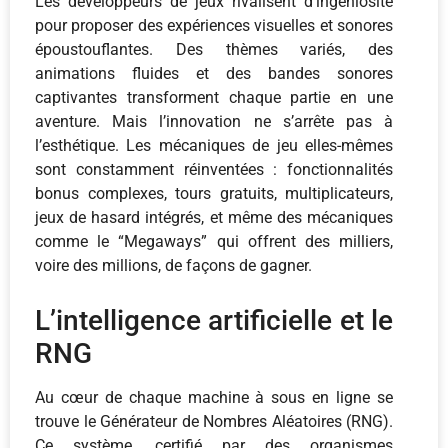
Les développeurs de jeux rivalisent d’ingéniosité
pour proposer des expériences visuelles et sonores
époustouflantes. Des thèmes variés, des
animations fluides et des bandes sonores
captivantes transforment chaque partie en une
aventure. Mais l’innovation ne s’arrête pas à
l’esthétique. Les mécaniques de jeu elles-mêmes
sont constamment réinventées : fonctionnalités
bonus complexes, tours gratuits, multiplicateurs,
jeux de hasard intégrés, et même des mécaniques
comme le “Megaways” qui offrent des milliers,
voire des millions, de façons de gagner.
L’intelligence artificielle et le
RNG
Au cœur de chaque machine à sous en ligne se
trouve le Générateur de Nombres Aléatoires (RNG).
Ce système, certifié par des organismes