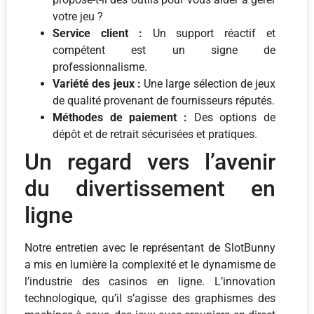
votre jeu ?
Service client :
Un support réactif et
compétent est un signe de
professionnalisme.
Variété des jeux :
Une large sélection de jeux
de qualité provenant de fournisseurs réputés.
Méthodes de paiement :
Des options de
dépôt et de retrait sécurisées et pratiques.
Un regard vers l’avenir
du divertissement en
ligne
Notre entretien avec le représentant de SlotBunny
a mis en lumière la complexité et le dynamisme de
l’industrie des casinos en ligne. L’innovation
technologique, qu’il s’agisse des graphismes des