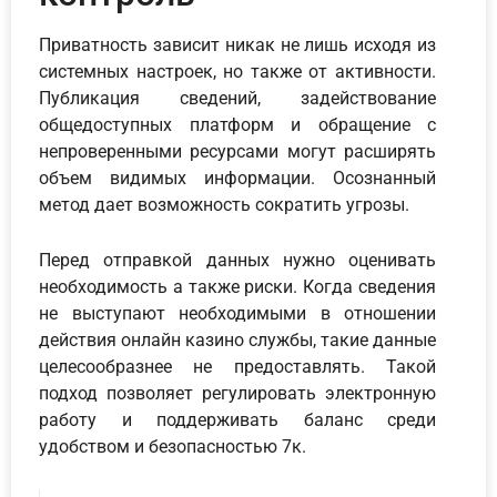
Приватность зависит никак не лишь исходя из
системных настроек, но также от активности.
Публикация сведений, задействование
общедоступных платформ и обращение с
непроверенными ресурсами могут расширять
объем видимых информации. Осознанный
метод дает возможность сократить угрозы.
Перед отправкой данных нужно оценивать
необходимость а также риски. Когда сведения
не выступают необходимыми в отношении
действия онлайн казино службы, такие данные
целесообразнее не предоставлять. Такой
подход позволяет регулировать электронную
работу и поддерживать баланс среди
удобством и безопасностью 7к.