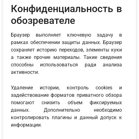
Конфиденциальность в
обозревателе
Браузер выполняет ключевую задачу в
рамках обеспечении защиты данных. Браузер
сохраняет историю переходов, элементы куки
а также прочие материалы. Такие сведения
способны использоваться ради анализа
активности.
Удаление истории, контроль cookies и
задействование форматов приватного обзора
помогают снизить объем фиксируемых
данных. Дополнительно необходимо
контролировать плагины и данный допуск к
информации.