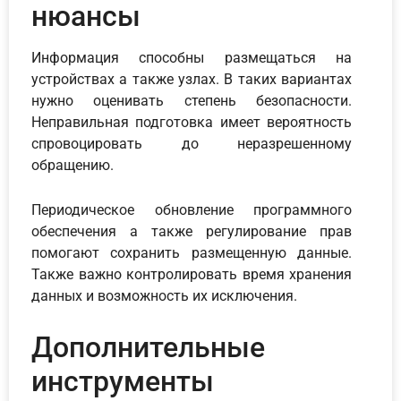
нюансы
Информация способны размещаться на
устройствах а также узлах. В таких вариантах
нужно оценивать степень безопасности.
Неправильная подготовка имеет вероятность
спровоцировать до неразрешенному
обращению.
Периодическое обновление программного
обеспечения а также регулирование прав
помогают сохранить размещенную данные.
Также важно контролировать время хранения
данных и возможность их исключения.
Дополнительные
инструменты