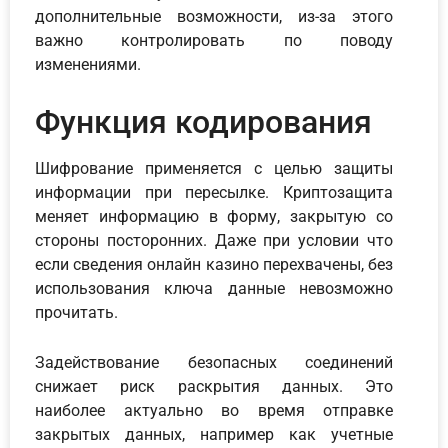
дополнительные возможности, из-за этого
важно контролировать по поводу
изменениями.
Функция кодирования
Шифрование применяется с целью защиты
информации при пересылке. Криптозащита
меняет информацию в форму, закрытую со
стороны посторонних. Даже при условии что
если сведения онлайн казино перехвачены, без
использования ключа данные невозможно
прочитать.
Задействование безопасных соединений
снижает риск раскрытия данных. Это
наиболее актуально во время отправке
закрытых данных, например как учетные