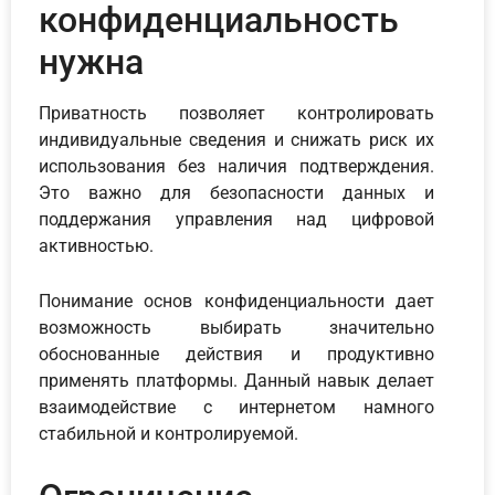
конфиденциальность
нужна
Приватность позволяет контролировать
индивидуальные сведения и снижать риск их
использования без наличия подтверждения.
Это важно для безопасности данных и
поддержания управления над цифровой
активностью.
Понимание основ конфиденциальности дает
возможность выбирать значительно
обоснованные действия и продуктивно
применять платформы. Данный навык делает
взаимодействие с интернетом намного
стабильной и контролируемой.