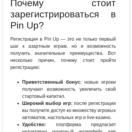
Почему стоит
зарегистрироваться в
Pin Up?
Регистрация в Pin Up — это не только первый
шаг к азартным играм, но и возможность
получить значительные преимущества. Вот
несколько причин, почему стоит пройти
регистрацию:
Приветственный бонус:
новые игроки
получают возможность увеличить свой
стартовый капитал.
Широкий выбор игр:
после регистрации
вы получите доступ ко множеству игровых
автоматов, настольных игр и live-казино.
Удобство:
платформа предлагает
интуитивно понятный интерфейс для