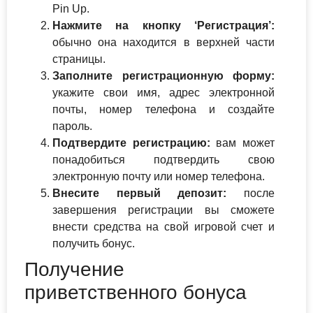
Pin Up.
Нажмите на кнопку ‘Регистрация’:
обычно она находится в верхней части
страницы.
Заполните регистрационную форму:
укажите свои имя, адрес электронной
почты, номер телефона и создайте
пароль.
Подтвердите регистрацию:
вам может
понадобиться подтвердить свою
электронную почту или номер телефона.
Внесите первый депозит:
после
завершения регистрации вы сможете
внести средства на свой игровой счет и
получить бонус.
Получение
приветственного бонуса