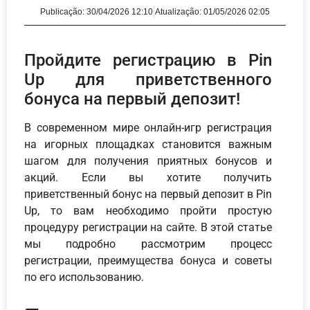
Publicação:
30/04/2026 12:10
Atualização: 01/05/2026 02:05
Пройдите регистрацию в Pin
Up для приветственного
бонуса на первый депозит!
В современном мире онлайн-игр регистрация
на игорных площадках становится важным
шагом для получения приятных бонусов и
акций. Если вы хотите получить
приветственный бонус на первый депозит в Pin
Up, то вам необходимо пройти простую
процедуру регистрации на сайте. В этой статье
мы подробно рассмотрим процесс
регистрации, преимущества бонуса и советы
по его использованию.