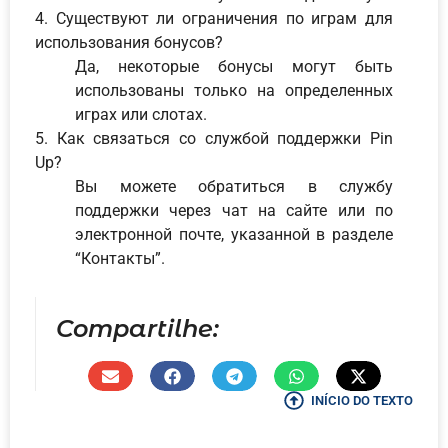
4. Существуют ли ограничения по играм для
использования бонусов?
Да, некоторые бонусы могут быть
использованы только на определенных
играх или слотах.
5. Как связаться со службой поддержки Pin
Up?
Вы можете обратиться в службу
поддержки через чат на сайте или по
электронной почте, указанной в разделе
“Контакты”.
Compartilhe:
INÍCIO DO TEXTO