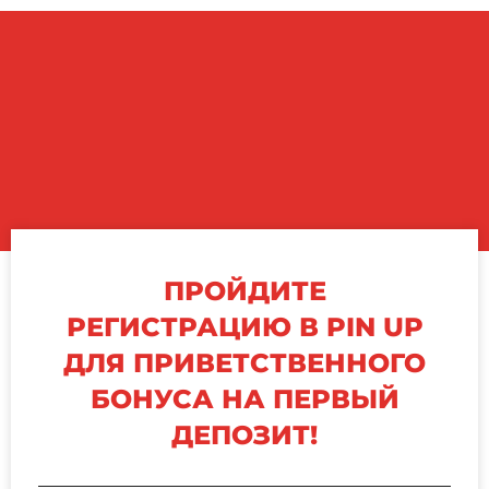
ПРОЙДИТЕ
РЕГИСТРАЦИЮ В PIN UP
ДЛЯ ПРИВЕТСТВЕННОГО
БОНУСА НА ПЕРВЫЙ
ДЕПОЗИТ!