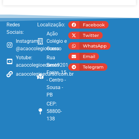
Redes
Localização:
Facebook
Sociais:
Ação
Twitter
Instagram:
Colégio e
WhatsApp
@acaocolegioecurso
Curso
Email
Yotube:
Rua
acaocolegioecurso9201
Bento
Telegram
Freire, 15
acaocolegioecurso.com.br
- Centro -
Sousa -
PB
CEP:
58800-
138