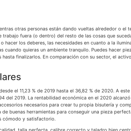
 mientras otras personas están dando vueltas alrededor o el
 trabajo fuera (o dentro) del resto de las cosas que suceda
r o hacer los deberes, las necesidades en cuanto a la ilumi
s cuando quieras un ambiente tranquilo. Puedes hacer piezas
s hasta finalizarlos. En comparación con su sector, el act
lares
esde el 11,23 % de 2019 hasta el 36,82 % de 2020. A este 
1,94 del 2019. La rentabilidad económica en el 2020 alcanzó 
 y accesorios necesarios para crear tu propia bisutería y 
a de buenas herramientas para conseguir una pieza perfecta.
s cómodo y satisfactorio.
lidad, talla perfecta, calibre correcto y taladro bien cen