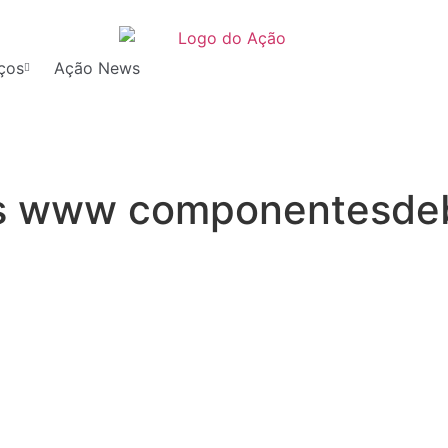
ços
Ação News
os www componentesdeb