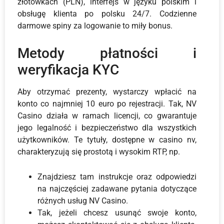
złotówkach (PLN), interfejs w języku polskim i
obsługę klienta po polsku 24/7. Codzienne
darmowe spiny za logowanie to miły bonus.
Metody płatności i
weryfikacja KYC
Aby otrzymać prezenty, wystarczy wpłacić na
konto co najmniej 10 euro po rejestracji. Tak, NV
Casino działa w ramach licencji, co gwarantuje
jego legalność i bezpieczeństwo dla wszystkich
użytkowników. Te tytuły, dostępne w casino nv,
charakteryzują się prostotą i wysokim RTP, np.
Znajdziesz tam instrukcje oraz odpowiedzi
na najczęściej zadawane pytania dotyczące
różnych usług NV Casino.
Tak, jeżeli chcesz usunąć swoje konto,