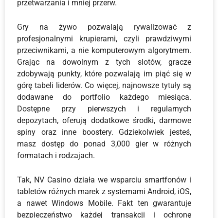
przetwarzania i mniej przerw.
Gry na żywo pozwalają rywalizować z
profesjonalnymi krupierami, czyli prawdziwymi
przeciwnikami, a nie komputerowym algorytmem.
Grając na dowolnym z tych slotów, gracze
zdobywają punkty, które pozwalają im piąć się w
górę tabeli liderów. Co więcej, najnowsze tytuły są
dodawane do portfolio każdego miesiąca.
Dostępne przy pierwszych i regularnych
depozytach, oferują dodatkowe środki, darmowe
spiny oraz inne boostery. Gdziekolwiek jesteś,
masz dostęp do ponad 3,000 gier w różnych
formatach i rodzajach.
Tak, NV Casino działa we wsparciu smartfonów i
tabletów różnych marek z systemami Android, iOS,
a nawet Windows Mobile. Fakt ten gwarantuje
bezpieczeństwo każdej transakcji i ochronę