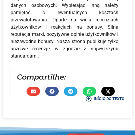
danych osobowych. Wybierając inną należy
pamiętać o ewentualnych kosztach
przewalutowania. Oparte na wielu recenzjach
użytkowników i reakcjach na bonusy. Silna
reputacja marki, pozytywne opinie użytkowników i
niezawodne bonusy. Nasza strona publikuje tylko
uczciwe recenzje, w zgodzie z najwyższymi
standardami.
Compartilhe:
INÍCIO DO TEXTO