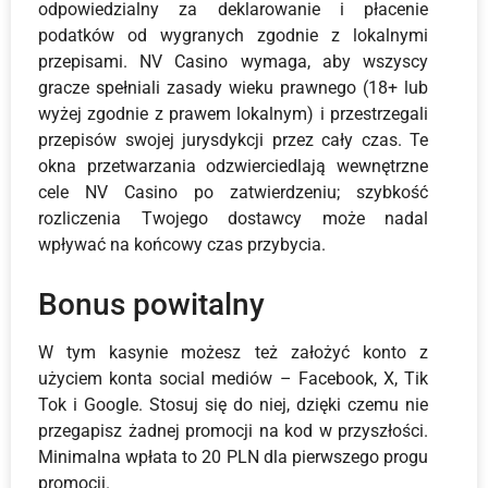
odpowiedzialny za deklarowanie i płacenie
podatków od wygranych zgodnie z lokalnymi
przepisami. NV Casino wymaga, aby wszyscy
gracze spełniali zasady wieku prawnego (18+ lub
wyżej zgodnie z prawem lokalnym) i przestrzegali
przepisów swojej jurysdykcji przez cały czas. Te
okna przetwarzania odzwierciedlają wewnętrzne
cele NV Casino po zatwierdzeniu; szybkość
rozliczenia Twojego dostawcy może nadal
wpływać na końcowy czas przybycia.
Bonus powitalny
W tym kasynie możesz też założyć konto z
użyciem konta social mediów – Facebook, X, Tik
Tok i Google. Stosuj się do niej, dzięki czemu nie
przegapisz żadnej promocji na kod w przyszłości.
Minimalna wpłata to 20 PLN dla pierwszego progu
promocji.