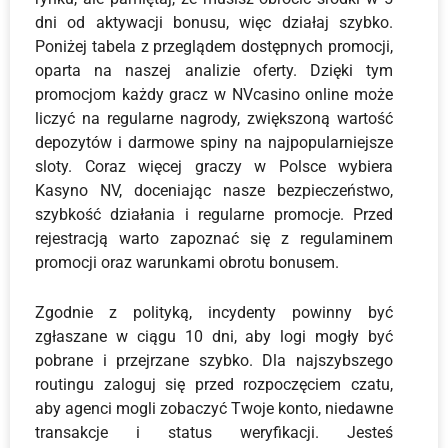
dni od aktywacji bonusu, więc działaj szybko.
Poniżej tabela z przeglądem dostępnych promocji,
oparta na naszej analizie oferty. Dzięki tym
promocjom każdy gracz w NVcasino online może
liczyć na regularne nagrody, zwiększoną wartość
depozytów i darmowe spiny na najpopularniejsze
sloty. Coraz więcej graczy w Polsce wybiera
Kasyno NV, doceniając nasze bezpieczeństwo,
szybkość działania i regularne promocje. Przed
rejestracją warto zapoznać się z regulaminem
promocji oraz warunkami obrotu bonusem.
Zgodnie z polityką, incydenty powinny być
zgłaszane w ciągu 10 dni, aby logi mogły być
pobrane i przejrzane szybko. Dla najszybszego
routingu zaloguj się przed rozpoczęciem czatu,
aby agenci mogli zobaczyć Twoje konto, niedawne
transakcje i status weryfikacji. Jesteś