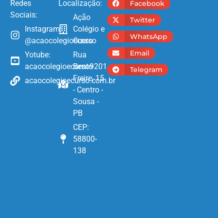
Redes
Localização:
Facebook
Sociais:
Ação
Twitter
Instagram:
Colégio e
WhatsApp
@acaocolegioecurso
Curso
Email
Yotube:
Rua
acaocolegioecurso9201
Bento
Telegram
Freire, 15
acaocolegioecurso.com.br
- Centro -
Sousa -
PB
CEP:
58800-
138