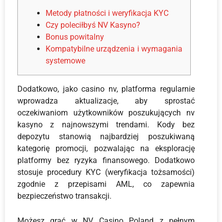
Metody płatności i weryfikacja KYC
Czy poleciłbyś NV Kasyno?
Bonus powitalny
Kompatybilne urządzenia i wymagania
systemowe
Dodatkowo, jako casino nv, platforma regularnie
wprowadza aktualizacje, aby sprostać
oczekiwaniom użytkowników poszukujących nv
kasyno z najnowszymi trendami. Kody bez
depozytu stanowią najbardziej poszukiwaną
kategorię promocji, pozwalając na eksplorację
platformy bez ryzyka finansowego. Dodatkowo
stosuje procedury KYC (weryfikacja tożsamości)
zgodnie z przepisami AML, co zapewnia
bezpieczeństwo transakcji.
Możesz grać w NV Casino Poland z pełnym