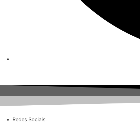
Redes Sociais: