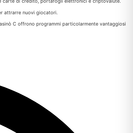
arte di credito, portafogli elettronici e criptovalute.
r attrarre nuovi giocatori.
Casinò C offrono programmi particolarmente vantaggiosi