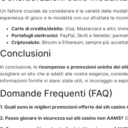
Un fattore cruciale da considerare è la varietà delle moda
esperienza di gioco e le modalità con cui sfruttate le rico
Carte di credito/debito:
Visa, Mastercard e altri; imme
Portafogli elettronici:
PayPal, Skrill e Neteller; perme
Criptovalute:
Bitcoin e Ethereum; sempre più accettat
Conclusioni
In conclusione, le
ricompense e promozioni uniche dei si
scegliere un sito che si adatti alle vostre esigenze, consi
informazioni fornite vi siano state utili, vi incoraggio a e
Domande Frequenti (FAQ)
1. Quali sono le migliori promozioni offerte dai siti casi
2. Posso giocare in sicurezza sui siti casino non AAMS?
Sì