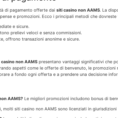
lità di pagamento offerte dai
siti casino non AAMS
. La disp
mpense e promozioni. Ecco i principali metodi che dovreste 
diate e sicure.
ttono prelievi veloci e senza commissioni.
e, offrono transazioni anonime e sicure.
ti casino non AAMS
presentano vantaggi significativi che p
derando aspetti come le offerte di benvenuto, le promozioni
splorare a fondo ogni offerta e a prendere una decisione info
no non AAMS?
Le migliori promozioni includono bonus di benve
, molti siti casino non AAMS sono licenziati in giurisdizioni