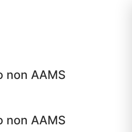
no non AAMS
no non AAMS