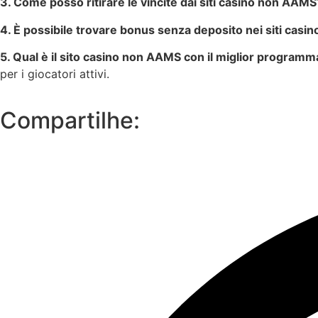
3. Come posso ritirare le vincite dai siti casino non AAMS
4. È possibile trovare bonus senza deposito nei siti cas
5. Qual è il sito casino non AAMS con il miglior programm
per i giocatori attivi.
Compartilhe: