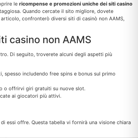
oprire le
ricompense e promozioni uniche dei siti casino
taggiosa. Quando cercate il sito migliore, dovete
o articolo, confronterò diversi siti di casinò non AAMS,
siti casino non AAMS
o. Di seguito, troverete alcuni degli aspetti più
i, spesso includendo free spins e bonus sul primo
 offrirvi giri gratuiti su nuove slot.
te ai giocatori più attivi.
i essi offre. Questa tabella vi fornirà una visione chiara