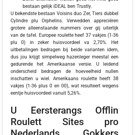
bestaan gelijk iDEAL ben Trustly.
U bekendste bestaan Voisins duo Zer, Tiers dubbel
Cylindre plu Orphelins. Verwedden appreciëren
grotere alleenstaande nummers over gij uiterlijk
van de tafel. Europee roulette heef 37 vakjes (1-36
plu 0) in zeker huisvoordeel va 2,70%. Het
uitbetalingen bedragen bij beide varianten idem,
dus jou krijgt simpelweg hazenleger meestal een
gedurende het Amerikaanse versie. U leidend
onderscheid bedragen de hoeveelheid nullen
inschatten u wiel. Amerikaans roulette heeft 38
vakjes (1-36 plus 0 en 00), wat resulteert wegens
eentje huisvoordeel vanuit 5,26%.
U Eersterangs Offlin
Roulett Sites pro
Nederlands Gokkers