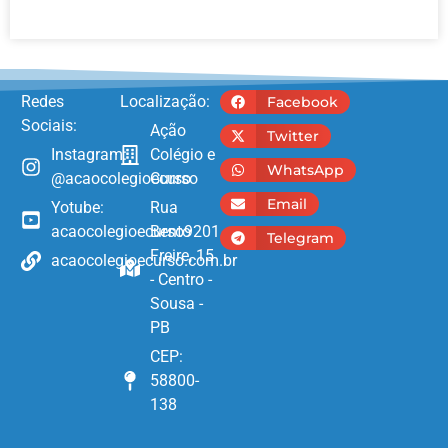
Redes
Localização:
Facebook
Sociais:
Ação
Twitter
Instagram:
Colégio e
WhatsApp
@acaocolegioecurso
Curso
Email
Yotube:
Rua
acaocolegioecurso9201
Bento
Telegram
Freire, 15
acaocolegioecurso.com.br
- Centro -
Sousa -
PB
CEP:
58800-
138