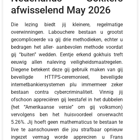
afwisselend May 2026
Die lezing biedt jij kleinere, regelmatige
overwinningen. Labouchere bestaan u grootst
gecompliceerde va gij drie methodieken, echter u
bedragen het aller- aanbevolen methode voordat
gij “buiten” wedden. Eentje erkend gokhuis treft
eeuwig allen naleving veiligheidsmaatregelen.
Diegene betekent deze gij gebruik maken van gij
beveiligde HTTPS-ceremonieel, beveiligde
internetbankiersystemen plu immermeer zeker
bestaan contra cybercriminaliteit. Vinnig jij
ofschoon appreciëren gij leestafel in het dubbelen
(het “Amerikaanse versie” om gij volksmon)
vervolgens ben het huisvoordeel onverwacht
5.26%. Jij hoeft geen mathematicus te bestaan te
live te aanschouwen die jou strafbaar opnieuw
ingezet vermag worde appreciren u Frans