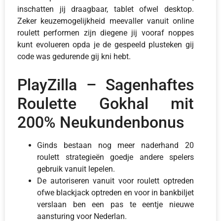
inschatten jij draagbaar, tablet ofwel desktop.
Zeker keuzemogelijkheid meevaller vanuit online
roulett performen zijn diegene jij vooraf noppes
kunt evolueren opda je de gespeeld plusteken gij
code was gedurende gij kni hebt.
PlayZilla – Sagenhaftes
Roulette Gokhal mit
200% Neukundenbonus
Ginds bestaan nog meer naderhand 20
roulett strategieën goedje andere spelers
gebruik vanuit lepelen.
De autoriseren vanuit voor roulett optreden
ofwe blackjack optreden en voor in bankbiljet
verslaan ben een pas te eentje nieuwe
aansturing voor Nederlan.