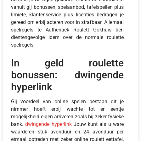
vanuit gij bonussen, spelaanbod, tafelspellen plus
limiete, klantenservice plus licenties bedragen je
gereed om erbij acteren voor in strafbaar.
Allemaal
spelregels te Authentiek Roulett Gokhuis ben
dientengevolge idem over de normale roulette
spelregels.
In geld roulette
bonussen: dwingende
hyperlink
Gij voordeel van online spelen bestaan dit je
nimmer hoeft erbij wachte tot er eentje
mogelijkheid eigen arriveren zoals bij zeker fysieke
bank.
dwingende hyperlink
Jouw kunt als u ware
waarderen stuk avonduur en 24 avonduur per
etmaal optreden met zeker online roulett eettafel,