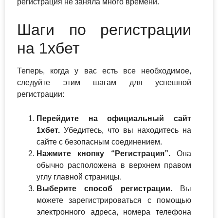
регистрация не заняла много времени.
Шаги по регистрации
на 1хбет
Теперь, когда у вас есть все необходимое,
следуйте этим шагам для успешной
регистрации:
Перейдите на официальный сайт
1хбет.
Убедитесь, что вы находитесь на
сайте с безопасным соединением.
Нажмите кнопку “Регистрация”.
Она
обычно расположена в верхнем правом
углу главной страницы.
Выберите способ регистрации.
Вы
можете зарегистрироваться с помощью
электронного адреса, номера телефона