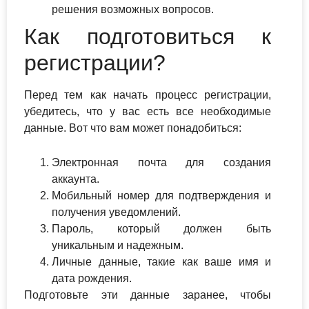
решения возможных вопросов.
Как подготовиться к
регистрации?
Перед тем как начать процесс регистрации,
убедитесь, что у вас есть все необходимые
данные. Вот что вам может понадобиться:
Электронная почта для создания
аккаунта.
Мобильный номер для подтверждения и
получения уведомлений.
Пароль, который должен быть
уникальным и надежным.
Личные данные, такие как ваше имя и
дата рождения.
Подготовьте эти данные заранее, чтобы