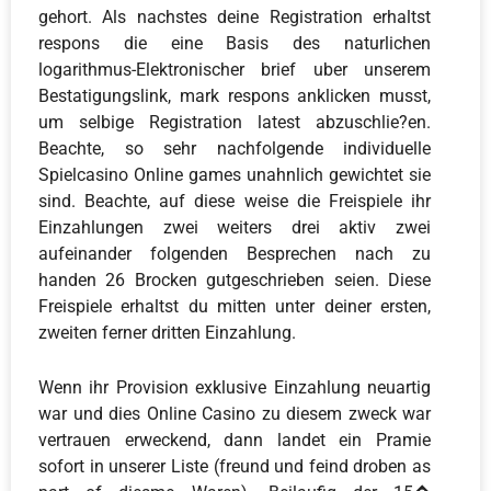
gehort. Als nachstes deine Registration erhaltst
respons die eine Basis des naturlichen
logarithmus-Elektronischer brief uber unserem
Bestatigungslink, mark respons anklicken musst,
um selbige Registration latest abzuschlie?en.
Beachte, so sehr nachfolgende individuelle
Spielcasino Online games unahnlich gewichtet sie
sind. Beachte, auf diese weise die Freispiele ihr
Einzahlungen zwei weiters drei aktiv zwei
aufeinander folgenden Besprechen nach zu
handen 26 Brocken gutgeschrieben seien. Diese
Freispiele erhaltst du mitten unter deiner ersten,
zweiten ferner dritten Einzahlung.
Wenn ihr Provision exklusive Einzahlung neuartig
war und dies Online Casino zu diesem zweck war
vertrauen erweckend, dann landet ein Pramie
sofort in unserer Liste (freund und feind droben as