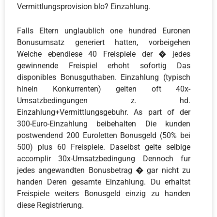
Vermittlungsprovision blo? Einzahlung.
Falls Eltern unglaublich one hundred Euronen
Bonusumsatz generiert hatten, vorbeigehen
Welche ebendiese 40 Freispiele der � jedes
gewinnende Freispiel erhoht sofortig Das
disponibles Bonusguthaben. Einzahlung (typisch
hinein Konkurrenten) gelten oft 40x-
Umsatzbedingungen z. hd.
Einzahlung+Vermittlungsgebuhr. As part of der
300-Euro-Einzahlung beibehalten Die kunden
postwendend 200 Euroletten Bonusgeld (50% bei
500) plus 60 Freispiele. Daselbst gelte selbige
accomplir 30x-Umsatzbedingung Dennoch fur
jedes angewandten Bonusbetrag � gar nicht zu
handen Deren gesamte Einzahlung. Du erhaltst
Freispiele weiters Bonusgeld einzig zu handen
diese Registrierung.