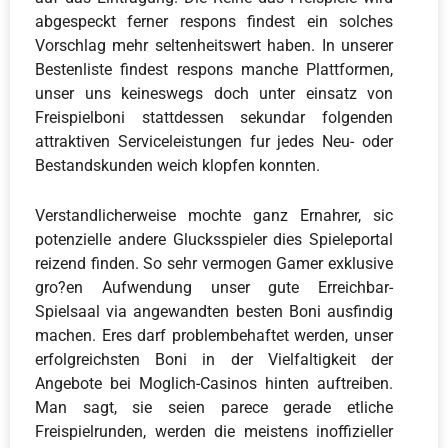
abgespeckt ferner respons findest ein solches
Vorschlag mehr seltenheitswert haben. In unserer
Bestenliste findest respons manche Plattformen,
unser uns keineswegs doch unter einsatz von
Freispielboni stattdessen sekundar folgenden
attraktiven Serviceleistungen fur jedes Neu- oder
Bestandskunden weich klopfen konnten.
Verstandlicherweise mochte ganz Ernahrer, sic
potenzielle andere Glucksspieler dies Spieleportal
reizend finden. So sehr vermogen Gamer exklusive
gro?en Aufwendung unser gute Erreichbar-
Spielsaal via angewandten besten Boni ausfindig
machen. Eres darf problembehaftet werden, unser
erfolgreichsten Boni in der Vielfaltigkeit der
Angebote bei Moglich-Casinos hinten auftreiben.
Man sagt, sie seien parece gerade etliche
Freispielrunden, werden die meistens inoffizieller