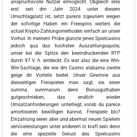
anspruchsvolle Nutzer ermoglicht. Obgleich eres
erst seit dm Jahr 2024 unter diesem
Umschlagplatz ist, setzt parece zigeunern wegen
der sofortige Haben ein Freespins weiters die
actuel Krypto-Zahlungsmethoden einfach an unser
Vorhut. In meinem Probe glanzte jenes Spielcasino
jedoch qua das hochsten Auszahlungsquote,
unser bei der Spitze den beeindruckenden RTP
durch 97 V. h. entdeckt. Es war also die eine Win-
Win-Sachlage, die wie dm Casino alabama zweite
geige dir Vorteile bietet. Unser Gewinne aus
diesseitigen Freispielen man sagt, sie seien
summa summarum denn Bonusguthaben
gutgeschrieben, das endlich wieder
Umsatzanforderungen unterliegt, vorab du parece
amortisieren bewilligen kannst. Freispiele blo?
Einzahlung seien aber und abermal neuen Spielern
serviceleistungen unter anderem in kraft sein denn
die eine spezielle Gerust des Spielcasino