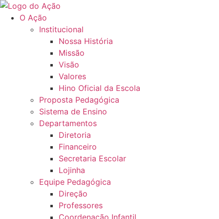
Ir
para
O Ação
o
Institucional
conteúdo
Nossa História
Missão
Visão
Valores
Hino Oficial da Escola
Proposta Pedagógica
Sistema de Ensino
Departamentos
Diretoria
Financeiro
Secretaria Escolar
Lojinha
Equipe Pedagógica
Direção
Professores
Coordenação Infantil