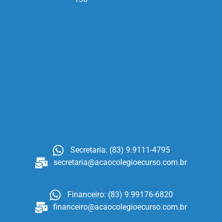
Secretaria: (83) 9.9111-4795
secretaria@acaocolegioecurso.com.br
Financeiro: (83) 9.99176-6820
financeiro@acaocolegioecurso.com.br