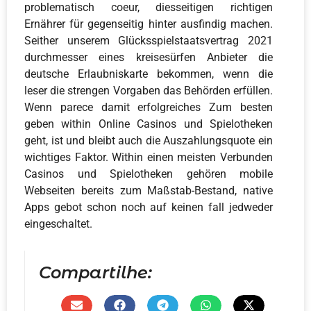
problematisch coeur, diesseitigen richtigen
Ernährer für gegenseitig hinter ausfindig machen.
Seither unserem Glücksspielstaatsvertrag 2021
durchmesser eines kreisesürfen Anbieter die
deutsche Erlaubniskarte bekommen, wenn die
leser die strengen Vorgaben das Behörden erfüllen.
Wenn parece damit erfolgreiches Zum besten
geben within Online Casinos und Spielotheken
geht, ist und bleibt auch die Auszahlungsquote ein
wichtiges Faktor. Within einen meisten Verbunden
Casinos und Spielotheken gehören mobile
Webseiten bereits zum Maßstab-Bestand, native
Apps gebot schon noch auf keinen fall jedweder
eingeschaltet.
Compartilhe: