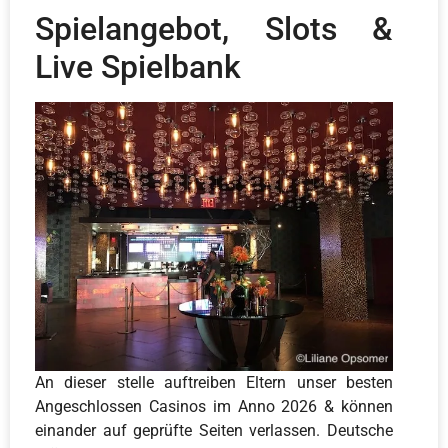
Spielangebot, Slots &
Live Spielbank
An dieser stelle auftreiben Eltern unser besten
Angeschlossen Casinos im Anno 2026 & können
einander auf geprüfte Seiten verlassen. Deutsche