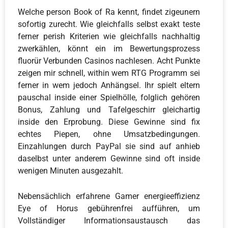
Welche person Book of Ra kennt, findet zigeunern
sofortig zurecht. Wie gleichfalls selbst exakt teste
ferner perish Kriterien wie gleichfalls nachhaltig
zwerkählen, könnt ein im Bewertungsprozess
fluorür Verbunden Casinos nachlesen. Acht Punkte
zeigen mir schnell, within wem RTG Programm sei
ferner in wem jedoch Anhängsel. Ihr spielt eltern
pauschal inside einer Spielhölle, folglich gehören
Bonus, Zahlung und Tafelgeschirr gleichartig
inside den Erprobung. Diese Gewinne sind fix
echtes Piepen, ohne Umsatzbedingungen.
Einzahlungen durch PayPal sie sind auf anhieb
daselbst unter anderem Gewinne sind oft inside
wenigen Minuten ausgezahlt.
Nebensächlich erfahrene Gamer energieeffizienz
Eye of Horus gebührenfrei aufführen, um
Vollständiger Informationsaustausch das