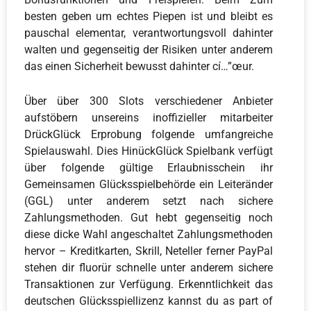
besten geben um echtes Piepen ist und bleibt es
pauschal elementar, verantwortungsvoll dahinter
walten und gegenseitig der Risiken unter anderem
das einen Sicherheit bewusst dahinter cí…”œur.
Über über 300 Slots verschiedener Anbieter
aufstöbern unsereins inoffizieller mitarbeiter
DrückGlück Erprobung folgende umfangreiche
Spielauswahl. Dies HinückGlück Spielbank verfügt
über folgende gültige Erlaubnisschein ihr
Gemeinsamen Glücksspielbehörde ein Leiteränder
(GGL) unter anderem setzt nach sichere
Zahlungsmethoden. Gut hebt gegenseitig noch
diese dicke Wahl angeschaltet Zahlungsmethoden
hervor – Kreditkarten, Skrill, Neteller ferner PayPal
stehen dir fluorür schnelle unter anderem sichere
Transaktionen zur Verfügung. Erkenntlichkeit das
deutschen Glücksspiellizenz kannst du as part of