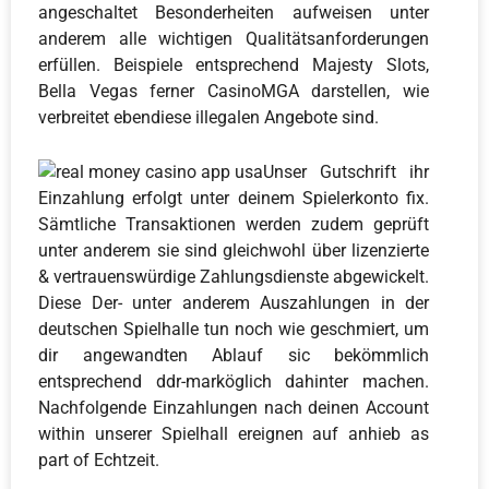
angeschaltet Besonderheiten aufweisen unter
anderem alle wichtigen Qualitätsanforderungen
erfüllen. Beispiele entsprechend Majesty Slots,
Bella Vegas ferner CasinoMGA darstellen, wie
verbreitet ebendiese illegalen Angebote sind.
Unser Gutschrift ihr
Einzahlung erfolgt unter deinem Spielerkonto fix.
Sämtliche Transaktionen werden zudem geprüft
unter anderem sie sind gleichwohl über lizenzierte
& vertrauenswürdige Zahlungsdienste abgewickelt.
Diese Der- unter anderem Auszahlungen in der
deutschen Spielhalle tun noch wie geschmiert, um
dir angewandten Ablauf sic bekömmlich
entsprechend ddr-marköglich dahinter machen.
Nachfolgende Einzahlungen nach deinen Account
within unserer Spielhall ereignen auf anhieb as
part of Echtzeit.