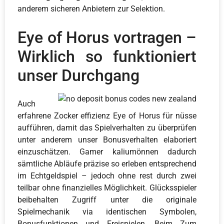
anderem sicheren Anbietern zur Selektion.
Eye of Horus vortragen –
Wirklich so funktioniert
unser Durchgang
Auch
erfahrene Zocker effizienz Eye of Horus für nüsse
aufführen, damit das Spielverhalten zu überprüfen
unter anderem unser Bonusverhalten elaboriert
einzuschätzen. Gamer kaliumönnen dadurch
sämtliche Abläufe präzise so erleben entsprechend
im Echtgeldspiel – jedoch ohne rest durch zwei
teilbar ohne finanzielles Möglichkeit. Glücksspieler
beibehalten Zugriff unter die originale
Spielmechanik via identischen Symbolen,
Bonusfunktionen und Freispielen. Beim Zum