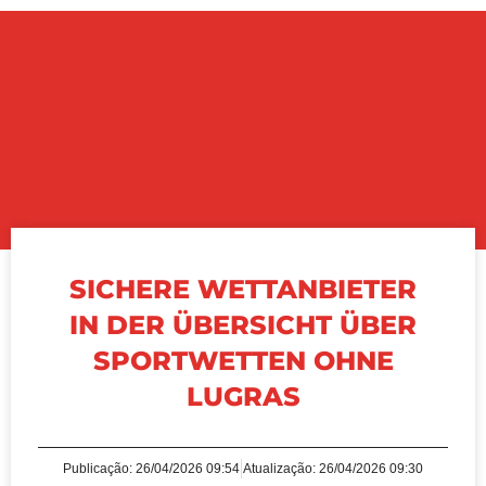
SICHERE WETTANBIETER
IN DER ÜBERSICHT ÜBER
SPORTWETTEN OHNE
LUGRAS
Publicação:
26/04/2026 09:54
Atualização: 26/04/2026 09:30