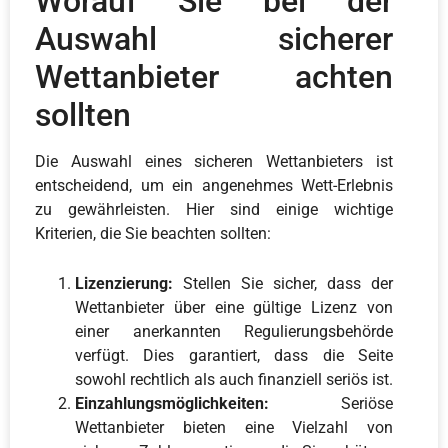
Worauf Sie bei der
Auswahl sicherer
Wettanbieter achten
sollten
Die Auswahl eines sicheren Wettanbieters ist
entscheidend, um ein angenehmes Wett-Erlebnis
zu gewährleisten. Hier sind einige wichtige
Kriterien, die Sie beachten sollten:
Lizenzierung:
Stellen Sie sicher, dass der
Wettanbieter über eine gültige Lizenz von
einer anerkannten Regulierungsbehörde
verfügt. Dies garantiert, dass die Seite
sowohl rechtlich als auch finanziell seriös ist.
Einzahlungsmöglichkeiten:
Seriöse
Wettanbieter bieten eine Vielzahl von