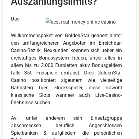
Auszahlungslimits?
Das
Willkommenspaket von GoldenStar gehoert hinter
den umfangreicheren Angeboten im Erreichbar-
Casino-Bezirk. Neukunden koennen sich ueber ein
dreistufiges Bonussystem freuen, unser alles in
allem bis zu 2.000 Euroletten aktiv Bonusgeldern
falls 350 Freispiele umfasst. Dies GoldenStar
Casino positioniert zigeunern wie vielseitige
Bahnsteig fuer Glücksspieler, diese sowohl
klassische Slots wanneer auch Live-Casino-
Erlebnisse suchen.
Avi unter anderem sein Einsatzgruppe
abschmecken beruflich Angeschlossen
Spielbanken & aufgliedern die persönlichen