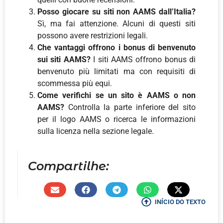
Posso giocare su siti non AAMS dall’Italia?
Sì, ma fai attenzione. Alcuni di questi siti
possono avere restrizioni legali.
Che vantaggi offrono i bonus di benvenuto
sui siti AAMS?
I siti AAMS offrono bonus di
benvenuto più limitati ma con requisiti di
scommessa più equi.
Come verifichi se un sito è AAMS o non
AAMS?
Controlla la parte inferiore del sito
per il logo AAMS o ricerca le informazioni
sulla licenza nella sezione legale.
Compartilhe:
INÍCIO DO TEXTO