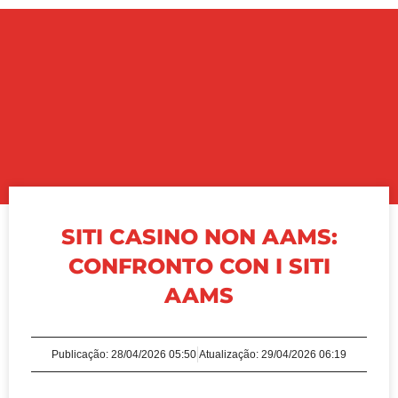
SITI CASINO NON AAMS:
CONFRONTO CON I SITI
AAMS
Publicação:
28/04/2026 05:50
Atualização: 29/04/2026 06:19