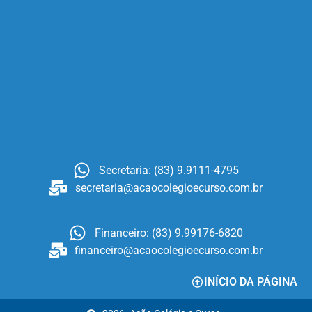
Secretaria: (83) 9.9111-4795
secretaria@acaocolegioecurso.com.br
Financeiro: (83) 9.99176-6820
financeiro@acaocolegioecurso.com.br
INÍCIO DA PÁGINA