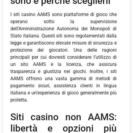
sono e perché sceglierli
I siti casino AAMS sono piattaforme di gioco che
operano sotto la supervisione
dell’Amministrazione Autonoma dei Monopoli di
Stato italiana. Questi siti sono regolamentati dalla
legge e garantiscono elevate misure di sicurezza e
protezione dei giocatori. Una delle ragioni
principali per cui dovresti considerare l’utilizzo di
un sito AAMS è la licenza, che assicura
trasparenza e giustizia nei giochi. Inoltre, i siti
AAMS offrono una vasta gamma di metodi di
pagamento sicuri, assistenza clienti in lingua
italiana e un’esperienza di gioco generalmente più
protetta.
Siti casino non AAMS:
libertà e opzioni più