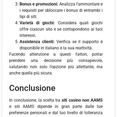
Bonus e promozioni:
Analizza l’ammontare e
i requisiti per sbloccare i bonus di entrambi i
tipi di siti.
Varietà di giochi:
Considera quali giochi
offre ciascun sito e se corrispondono ai tuoi
interessi.
Assistenza clienti:
Verifica se il supporto è
disponibile in italiano e la sua reattività.
Facendo attenzione a questi fattori, potrai
prendere una decisione più consapevole,
valutando non solo l’opzione più allettante, ma
anche quella più sicura.
Conclusione
In conclusione, la scelta tra
siti casino non AAMS
e siti AAMS dipende in gran parte dalle tue
preferenze personali e dal tuo livello di tolleranza