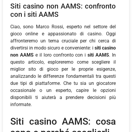
Siti casino non AAMS: confronto
con i siti AAMS
Ciao, sono Marco Rossi, esperto nel settore del
gioco online e appassionato di casino. Oggi
affronteremo un tema cruciale per chi cerca di
divertirsi in modo sicuro e conveniente: i
siti casino
non AAMS
e il loro confronto con i
siti AAMS
. In
questo articolo, esploreremo come scegliere il
miglior sito di gioco per le proprie esigenze,
analizzando le differenze fondamentali tra questi
due tipi di piattaforme. Che tu sia un giocatore
occasionale o un esperto, capire le opzioni
disponibili ti aiuterà a prendere decisioni più
informate.
Siti casino AAMS: cosa